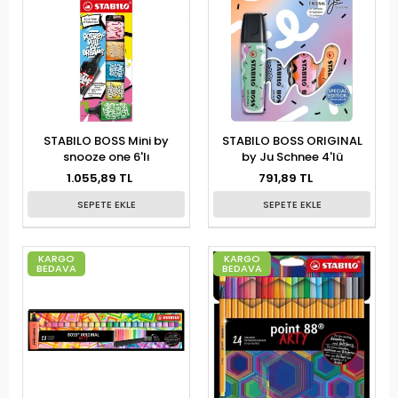
STABILO BOSS Mini by
STABILO BOSS ORIGINAL
snooze one 6'lı
by Ju Schnee 4'lü
1.055,89 TL
791,89 TL
SEPETE EKLE
SEPETE EKLE
KARGO
KARGO
BEDAVA
BEDAVA