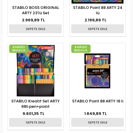
STABILO BOSS ORIGINAL
STABILO Point 88 ARTY 24
ARTY 23'lü Set
lü
2.969,89 TL
2.199,89 TL
SEPETE EKLE
SEPETE EKLE
KARGO
KARGO
BEDAVA
BEDAVA
STABILO Kreatif Set ARTY
STABILO Point 88 ARTY 18 li
68li pen+point
9.601,35 TL
1.649,89 TL
SEPETE EKLE
SEPETE EKLE