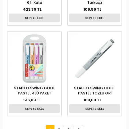
6'lı Kutu
Turkuaz
423,39 TL
109,89 TL
SEPETE EKLE
SEPETE EKLE
STABİLO SWİNG COOL
STABİLO SWİNG COOL
PASTEL 4LÜ PAKET
PASTEL TOZLU GRİ
516,89 TL
109,89 TL
SEPETE EKLE
SEPETE EKLE