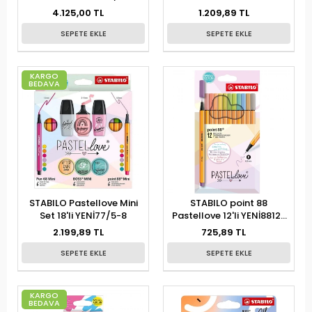
YENİ6888/12-7-7
4.125,00 TL
1.209,89 TL
SEPETE EKLE
SEPETE EKLE
KARGO
BEDAVA
STABILO Pastellove Mini
STABILO point 88
Set 18'li YENİ77/5-8
Pastellove 12'li YENİ8812-
7-7
2.199,89 TL
725,89 TL
SEPETE EKLE
SEPETE EKLE
KARGO
BEDAVA