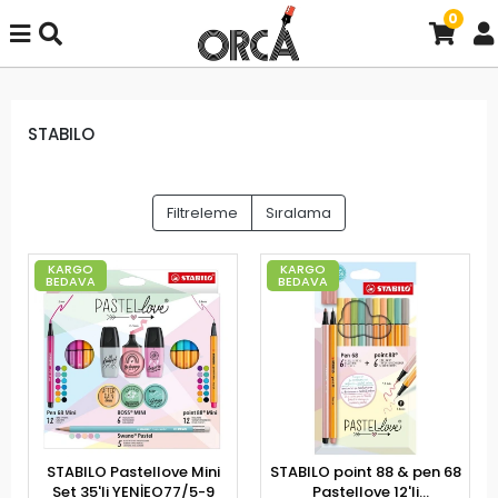
0
STABILO
Filtreleme
Sıralama
KARGO
KARGO
BEDAVA
BEDAVA
STABILO Pastellove Mini
STABILO point 88 & pen 68
Set 35'li YENİEO77/5-9
Pastellove 12'li