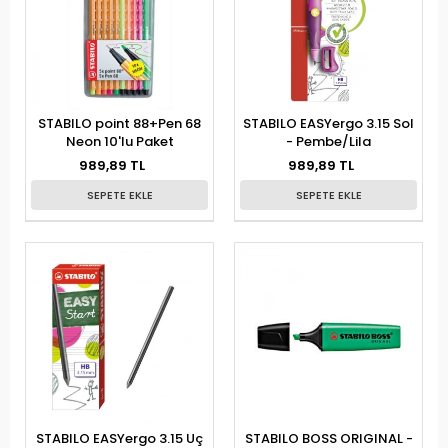
STABILO point 88+Pen 68
STABILO EASYergo 3.15 Sol
Neon 10'lu Paket
- Pembe/Lila
989,89 TL
989,89 TL
SEPETE EKLE
SEPETE EKLE
STABILO EASYergo 3.15 Uç
STABILO BOSS ORIGINAL -