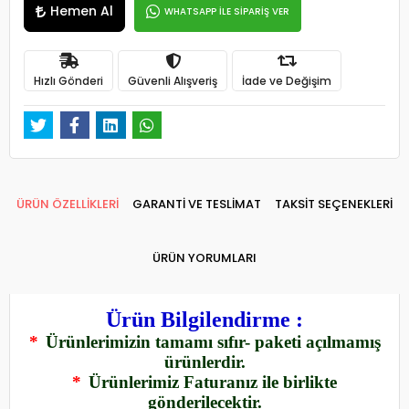
Hemen Al
WHATSAPP İLE SİPARİŞ VER
Hızlı Gönderi
Güvenli Alışveriş
İade ve Değişim
ÜRÜN ÖZELLİKLERİ
GARANTİ VE TESLİMAT
TAKSİT SEÇENEKLERİ
ÜRÜN YORUMLARI
Ürün Bilgilendirme :
*
Ürünlerimizin tamamı sıfır- paketi açılmamış
ürünlerdir.
*
Ürünlerimiz Faturanız ile birlikte
gönderilecektir.