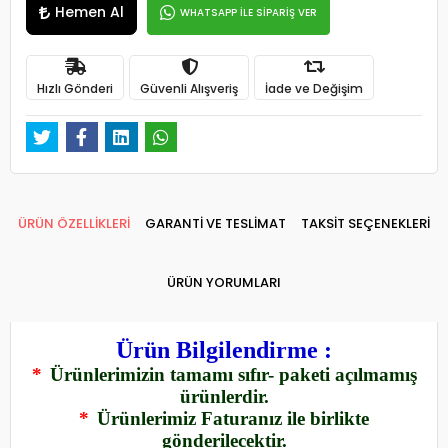
Hemen Al
WHATSAPP İLE SİPARİŞ VER
Hızlı Gönderi
Güvenli Alışveriş
İade ve Değişim
ÜRÜN ÖZELLİKLERİ
GARANTİ VE TESLİMAT
TAKSİT SEÇENEKLERİ
ÜRÜN YORUMLARI
Ürün Bilgilendirme :
*
Ürünlerimizin tamamı sıfır- paketi açılmamış
ürünlerdir.
*
Ürünlerimiz Faturanız ile birlikte
gönderilecektir.