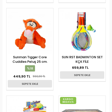
Sunman Tigger Core
SUN RST BADMINTON SET
Cuddles Peluş 25 cm.
KÇK FİLE
659,89 TL
%18
SEPETE EKLE
449,90 TL
550,00 TL
SEPETE EKLE
KARGO
BEDAVA