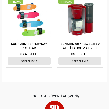
BEDAVA
BEDAVA
SUN- JBS-RSP-KAYKAY
SUNMAN 9577 BOSCH EV
PLSTK.4R.
ALETİ KAHVE MAKİNESİ
KUTU
1.374,89 TL
1.099,89 TL
SEPETE EKLE
SEPETE EKLE
TEK TIKLA GÜVENLİ ALIŞVERİŞ