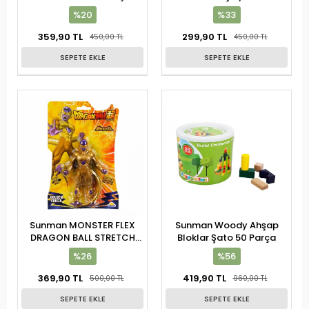
%20
%33
359,90 TL
299,90 TL
450,00 TL
450,00 TL
SEPETE EKLE
SEPETE EKLE
Sunman MONSTER FLEX
Sunman Woody Ahşap
DRAGON BALL STRETCH
Bloklar Şato 50 Parça
FİGÜR 15 CM
%26
%56
369,90 TL
419,90 TL
500,00 TL
960,00 TL
SEPETE EKLE
SEPETE EKLE