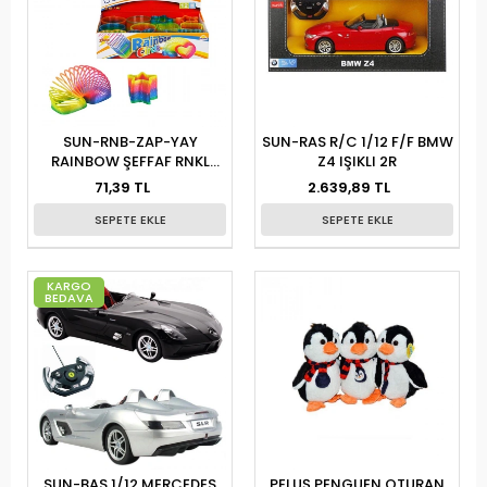
SUN-RNB-ZAP-YAY
SUN-RAS R/C 1/12 F/F BMW
RAINBOW ŞEFFAF RNKL
Z4 IŞIKLI 2R
ŞEKİLLİ
71,39 TL
2.639,89 TL
SEPETE EKLE
SEPETE EKLE
KARGO
BEDAVA
SUN-BAS 1/12 MERCEDES
PELUŞ PENGUEN OTURAN