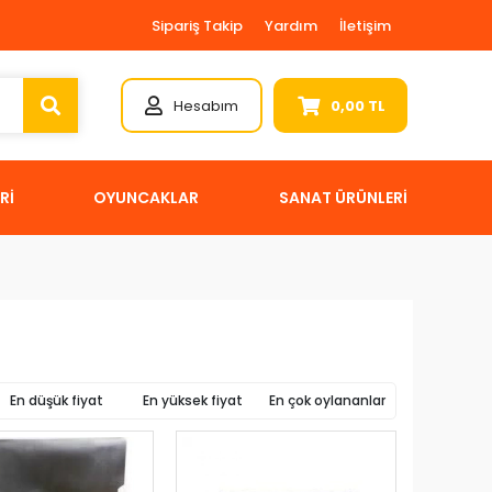
Sipariş Takip
Yardım
İletişim
Hesabım
0,00 TL
Rİ
OYUNCAKLAR
SANAT ÜRÜNLERİ
En düşük fiyat
En yüksek fiyat
En çok oylananlar