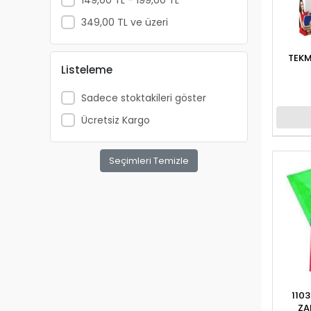
ALTIS
349,00 TL ve üzeri
ANATOLİAN
TEKM
APRİL
Listeleme
ARKADAŞ YAYINCILIK
Sadece stoktakileri göster
ARTDECO
Ücretsiz Kargo
ARTDECO 140
ARTEMİS YAYINLARI
Seçimleri Temizle
ARTLİNE
ASYA OYUNCAK
BALONEVİ
BAYINDIR
BEAR&DEAR
BECKS
110
BELMİL
ZA