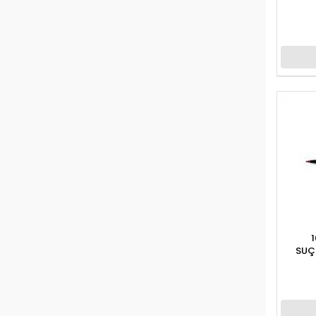
BENETTON
BESTWAY
BEYAZ BALİNA YAYINLARI
BİC
BİLGE KÜLTÜR
BİLGİ YAYINLARI
BRONS
BU-BU
BÜYÜK DOĞU
CAN TOYS
CAN YAYINEVİ
SUÇ
CANSON
CARİOCA
CASIO