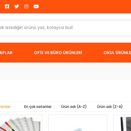
TAPLAR
OFİS VE BÜRO ÜRÜNLERİ
OKUL ÜRÜNLE
yeniler
En çok satanlar
Ürün adı (A-Z)
Ürün adı (Z-A)