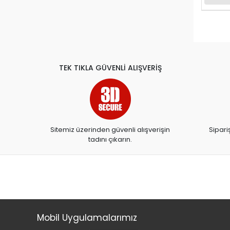
CEO
ceren
ÇINAR
Clementoni
TEK TIKLA GÜVENLİ ALIŞVERİŞ
ÇÖP
DALER ROWNEY
DAS
DEDE
Sitemiz üzerinden güvenli alışverişin
Sipari
tadını çıkarın.
DEFFTER
DELTA
DERGAH
DERYA DAĞ.
DESTEK YAYINLARI
Mobil Uygulamalarımız
DEX YAYINLARI