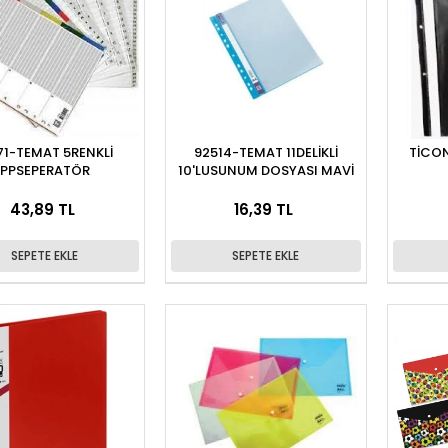
71-TEMAT 5RENKLİ
92514-TEMAT 11DELİKLİ
TİCON
PPSEPERATÖR
10'LUSUNUM DOSYASI MAVİ
43,89 TL
16,39 TL
SEPETE EKLE
SEPETE EKLE