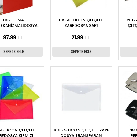
11162-TEMAT
10956-TİCON ÇITÇITLI
2017
EKANİZMALIDOSYA
ZARFDOSYA SARI
ÇITÇ
KIRMIZI
87,89 TL
21,89 TL
SEPETE EKLE
SEPETE EKLE
34-TİCON ÇITÇITLI
10657-TİCON ÇITÇITLI ZARF
980
RFDOSYA KIRMIZI
DOSYA TRANSPARAN
PE