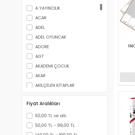
A YAYINCILIK
ACAR
ADEL
ADEL OYUNCAK
110
ADORE
AGT
AKADEMİ ÇOCUK
AKAR
AKILÇELEN KİTAPLAR
ALEMDAR
Fiyat Aralıkları
ALEX SCHOELLER
ALFA YAYINLARI
50,00 TL ve altı
ALPİNO
50,00 TL - 99,00 TL
ALTIN KİTAP
149,00 TL - 199,00 TL