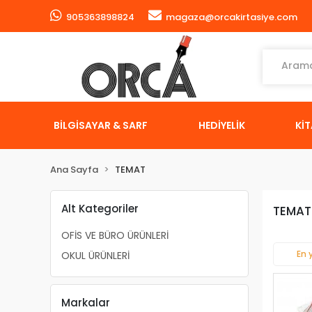
905363898824
magaza@orcakirtasiye.com
BİLGİSAYAR & SARF
HEDİYELİK
Kİ
Ana Sayfa
TEMAT
Alt Kategoriler
TEMAT
OFİS VE BÜRO ÜRÜNLERİ
En 
OKUL ÜRÜNLERİ
Markalar