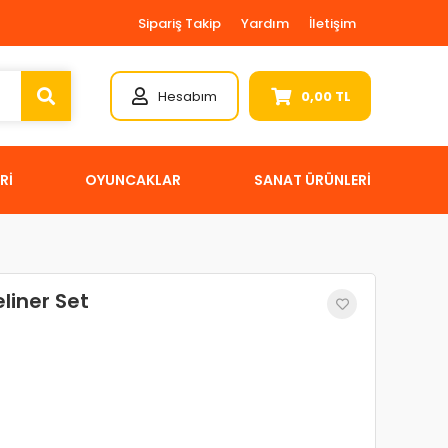
Sipariş Takip
Yardım
İletişim
Hesabım
0,00 TL
Rİ
OYUNCAKLAR
SANAT ÜRÜNLERİ
liner Set