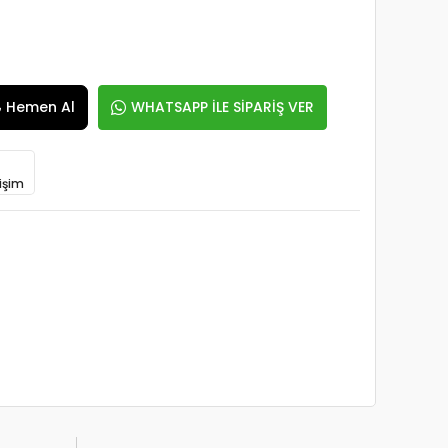
Hemen Al
WHATSAPP İLE SİPARİŞ VER
işim