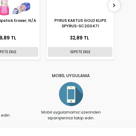
pstick Eraser, N/A
PYRUS KAKTUS GOLD KLIPS
Py
SPYRUS-SC200471
9,89 TL
32,89 TL
PETE EKLE
SEPETE EKLE
MOBİL UYGULAMA
Mobil uygulamamız üzerinden
 edin.
siparişlerinizi takip edin.