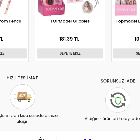
om Pencil
TOPModel Glibbies
Topmodel Li
TL
181,39 TL
10
KLE
SEPETE EKLE
SE
HIZLI TESLİMAT
SORUNSUZ İADE
şleriniz en kısa sürede elinize
Aldığınız ürünleri kolay iade
ulaşır.