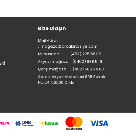
Bize Ulaşın
Mail Adresi
:
magaza@orcakirtasiye.com
Muhasebe: (452) 225 58 82
Akyazı mağaza : (0452) 888 51 11
ERİ
Çarşı mağaza : (452) 666 34 00
Adres: Akyazı Mahallesi 898.Sokak
No:24 52200 Ordu