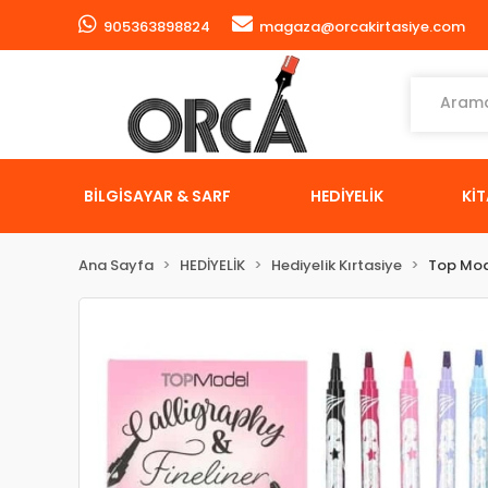
905363898824
magaza@orcakirtasiye.com
BİLGİSAYAR & SARF
HEDİYELİK
Kİ
Ana Sayfa
HEDİYELİK
Hediyelik Kırtasiye
Top Mo