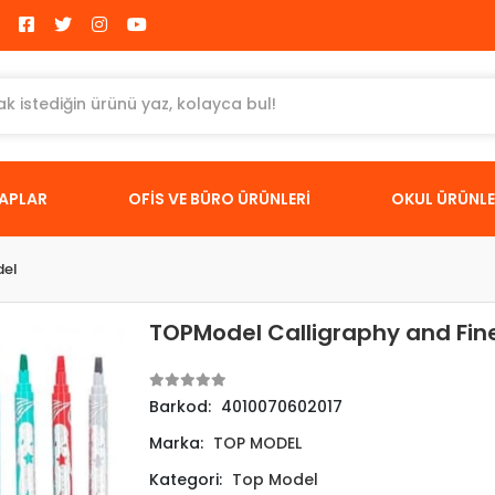
TAPLAR
OFİS VE BÜRO ÜRÜNLERİ
OKUL ÜRÜNLE
del
TOPModel Calligraphy and Fine
Barkod:
4010070602017
Marka:
TOP MODEL
Kategori:
Top Model