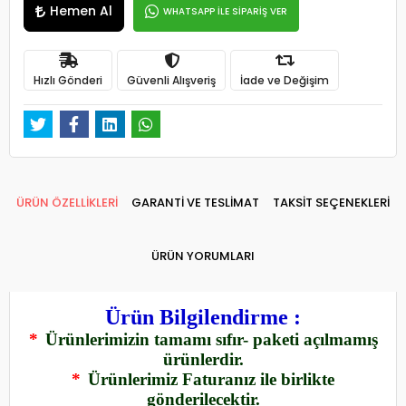
Hemen Al
WHATSAPP İLE SİPARİŞ VER
Hızlı Gönderi
Güvenli Alışveriş
İade ve Değişim
ÜRÜN ÖZELLİKLERİ
GARANTİ VE TESLİMAT
TAKSİT SEÇENEKLERİ
ÜRÜN YORUMLARI
Ürün Bilgilendirme :
*
Ürünlerimizin tamamı sıfır- paketi açılmamış
ürünlerdir.
*
Ürünlerimiz Faturanız ile birlikte
gönderilecektir.