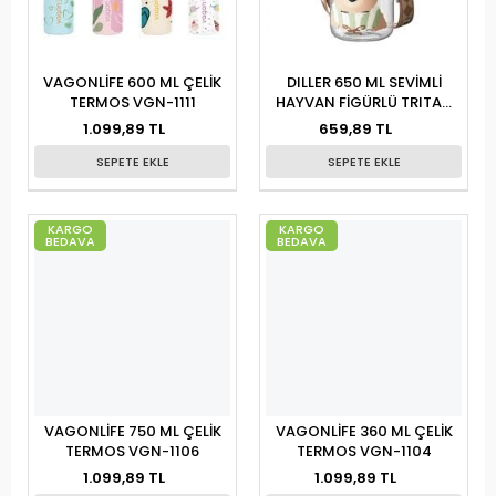
VAGONLİFE 600 ML ÇELİK
DILLER 650 ML SEVİMLİ
TERMOS VGN-1111
HAYVAN FİGÜRLÜ TRITAN
D2582
1.099,89 TL
659,89 TL
SEPETE EKLE
SEPETE EKLE
KARGO
KARGO
BEDAVA
BEDAVA
VAGONLİFE 750 ML ÇELİK
VAGONLİFE 360 ML ÇELİK
TERMOS VGN-1106
TERMOS VGN-1104
1.099,89 TL
1.099,89 TL