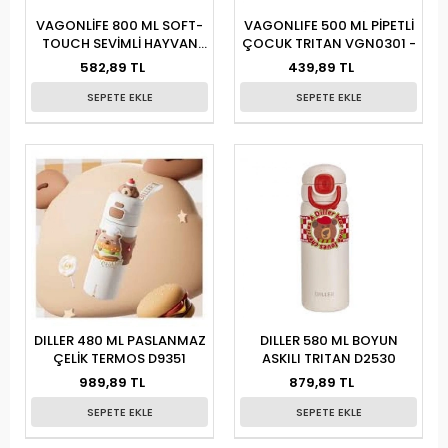
VAGONLİFE 800 ML SOFT-
VAGONLIFE 500 ML PİPETLİ
TOUCH SEVİMLİ HAYVAN
ÇOCUK TRITAN VGN0301 -
FİGÜRLÜ VGN2352-
582,89 TL
439,89 TL
SEPETE EKLE
SEPETE EKLE
DILLER 480 ML PASLANMAZ
DILLER 580 ML BOYUN
ÇELİK TERMOS D9351
ASKILI TRITAN D2530
989,89 TL
879,89 TL
SEPETE EKLE
SEPETE EKLE