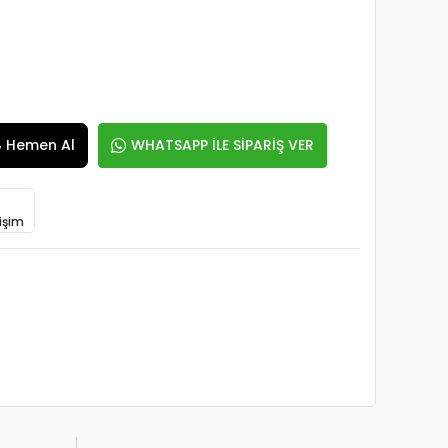
Hemen Al
WHATSAPP İLE SİPARİŞ VER
işim