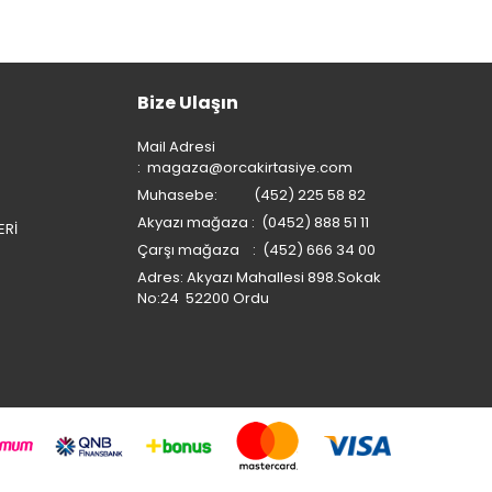
Bize Ulaşın
Mail Adresi
:
magaza@orcakirtasiye.com
Muhasebe: (452) 225 58 82
Akyazı mağaza : (0452) 888 51 11
ERİ
Çarşı mağaza : (452) 666 34 00
Adres: Akyazı Mahallesi 898.Sokak
No:24 52200 Ordu