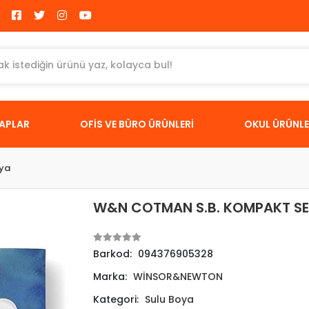
TAPLAR
OFİS VE BÜRO ÜRÜNLERİ
OKUL ÜRÜNLE
oya
W&N COTMAN S.B. KOMPAKT SET
Barkod:
094376905328
Marka:
WİNSOR&NEWTON
Kategori:
Sulu Boya