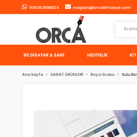
905363898824
magaza@orcakirtasiye.com
BİLGİSAYAR & SARF
HEDİYELİK
Kİ
Ana Sayfa
SANAT ÜRÜNLERİ
Boya Grubu
Sulu B