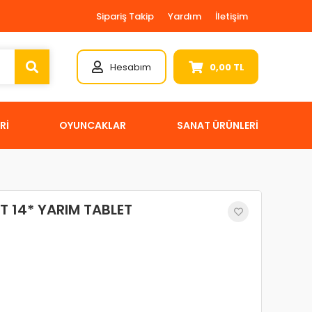
Sipariş Takip
Yardım
İletişim
Hesabım
0,00 TL
Rİ
OYUNCAKLAR
SANAT ÜRÜNLERİ
 14* YARIM TABLET