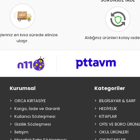
SORUNSUZ İADE
şleriniz en kısa sürede elinize
Aldığınız ürünleri kolay iade
ulaşır.
Kurumsal
Kategoriler
ORCA KIRTASİYE
BİLGİSAYAR & SARF
Kargo, İade ve Garanti
HEDİYELİK
Kullanıcı Sözleşmesi
KİTAPLAR
Gizlilik Sözleşmesi
OFİS VE BÜRO ÜRÜNL
İletişim
OKUL ÜRÜNLERİ
Mesafeli Satış Sözleşmesi
OYUNCAKLAR