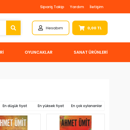
Sipariş Takip
Yardım
İletişim
Hesabım
0,00 TL
Rİ
OYUNCAKLAR
SANAT ÜRÜNLERİ
En düşük fiyat
En yüksek fiyat
En çok oylananlar