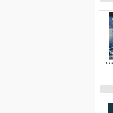
ceren
ÇINAR
Clementoni
ÇÖP
DALER ROWNEY
DAS
DEDE
UYG
DEFFTER
DELTA
DERGAH
DERYA DAĞ.
DESTEK YAYINLARI
DEX YAYINLARI
DİECAST