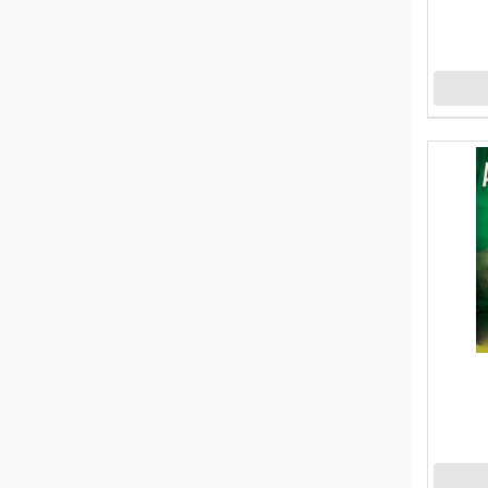
BESTWAY
BEYAZ BALİNA YAYINLARI
BİC
BİLGE KÜLTÜR
BİLGİ YAYINLARI
BRONS
BU-BU
BÜYÜK DOĞU
CAN TOYS
CAN YAYINEVİ
CANSON
CARİOCA
CASIO
CEO