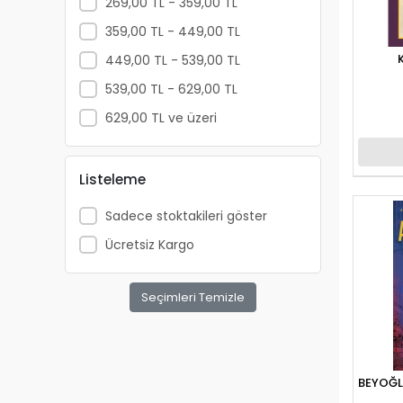
269,00 TL - 359,00 TL
ANATOLİAN
359,00 TL - 449,00 TL
APRİL
449,00 TL - 539,00 TL
ARKADAŞ YAYINCILIK
539,00 TL - 629,00 TL
ARTDECO
629,00 TL ve üzeri
ARTDECO 140
ARTEMİS YAYINLARI
Listeleme
ARTLİNE
Sadece stoktakileri göster
ASYA OYUNCAK
Ücretsiz Kargo
BALONEVİ
BAYINDIR
Seçimleri Temizle
BEAR&DEAR
BECKS
BELMİL
BEYOĞL
BENETTON