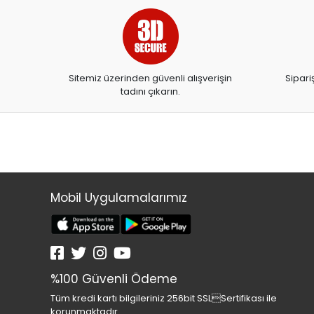
EPSİLON YAYINLARI
EPSON
ERDEM COCUK
Sitemiz üzerinden güvenli alışverişin
Sipari
ersev çanta
tadını çıkarın.
ESEN YAY.
ESHEL
EVEREST YAYINLARI
EXXO
Mobil Uygulamalarımız
FABER CASTELL
FANART
FATİH
FOLDER
%100 Güvenli Ödeme
FONO
Tüm kredi kartı bilgileriniz 256bit SSLSertifikası ile
korunmaktadır.
FROZEN