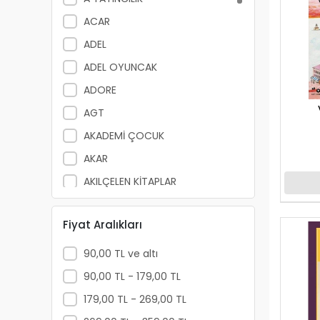
ACAR
ADEL
ADEL OYUNCAK
ADORE
AGT
AKADEMİ ÇOCUK
AKAR
AKILÇELEN KİTAPLAR
ALEMDAR
Fiyat Aralıkları
ALEX SCHOELLER
ALFA YAYINLARI
90,00 TL ve altı
ALPİNO
90,00 TL - 179,00 TL
ALTIN KİTAP
179,00 TL - 269,00 TL
ALTIS