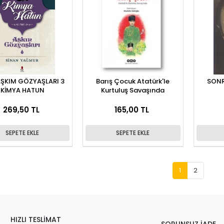
AŞKIM GÖZYAŞLARI 3
Barış Çocuk Atatürk'le
SONR
KİMYA HATUN
Kurtuluş Savaşında
269,50 TL
165,00 TL
SEPETE EKLE
SEPETE EKLE
1
2
HIZLI TESLİMAT