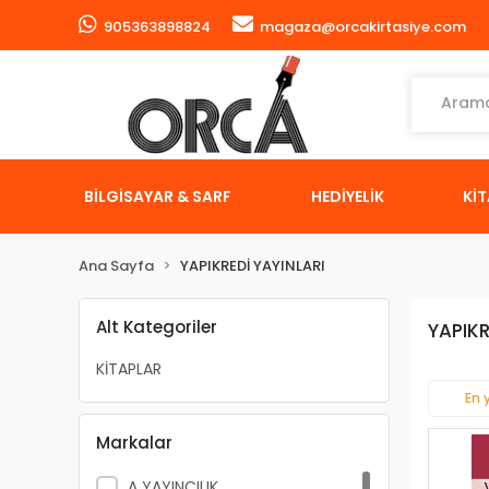
905363898824
magaza@orcakirtasiye.com
BİLGİSAYAR & SARF
HEDİYELİK
Kİ
Ana Sayfa
YAPIKREDİ YAYINLARI
Alt Kategoriler
YAPIKR
KİTAPLAR
En 
Markalar
A YAYINCILIK