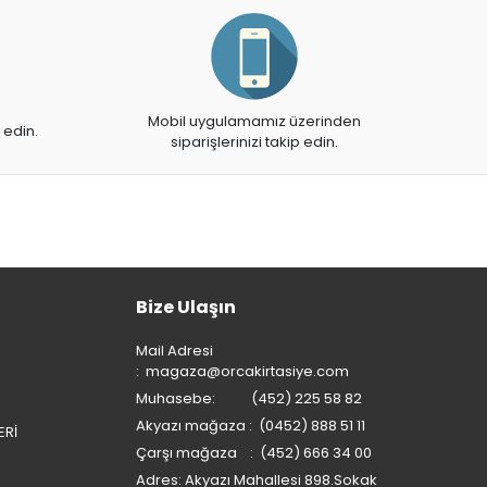
Mobil uygulamamız üzerinden
 edin.
siparişlerinizi takip edin.
Bize Ulaşın
Mail Adresi
:
magaza@orcakirtasiye.com
Muhasebe: (452) 225 58 82
Akyazı mağaza : (0452) 888 51 11
ERİ
Çarşı mağaza : (452) 666 34 00
Adres: Akyazı Mahallesi 898.Sokak