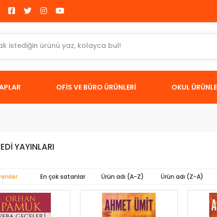
TAPLAR
OFİS VE BÜRO ÜRÜNLERİ
OKUL ÜRÜNLE
EDİ YAYINLARI
yeniler
En çok satanlar
Ürün adı (A-Z)
Ürün adı (Z-A)