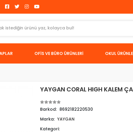
TAPLAR
OFİS VE BÜRO ÜRÜNLERİ
OKUL ÜRÜNLE
YAYGAN CORAL HIGH KALEM ÇA
Barkod:
8692182220530
Marka:
YAYGAN
Kategori: