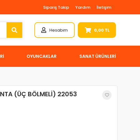
Sipariş Takip
Yardım
İletişim
Hesabım
0,00 TL
Rİ
OYUNCAKLAR
SANAT ÜRÜNLERİ
NTA (ÜÇ BÖLMELİ) 22053