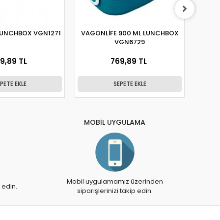
LUNCHBOX VGN1271
VAGONLİFE 900 ML LUNCHBOX
VA
VGN6729
BES
9,89 TL
769,89 TL
PETE EKLE
SEPETE EKLE
MOBİL UYGULAMA
Mobil uygulamamız üzerinden
 edin.
siparişlerinizi takip edin.