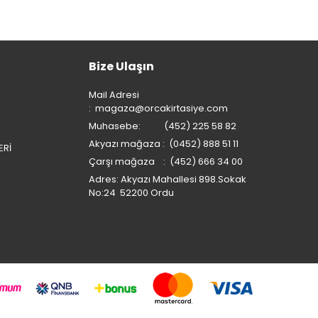
Bize Ulaşın
Mail Adresi
:
magaza@orcakirtasiye.com
Muhasebe: (452) 225 58 82
Akyazı mağaza : (0452) 888 51 11
ERİ
Çarşı mağaza : (452) 666 34 00
Adres: Akyazı Mahallesi 898.Sokak
No:24 52200 Ordu