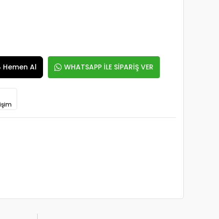
Hemen Al
WHATSAPP İLE SİPARİŞ VER
işim