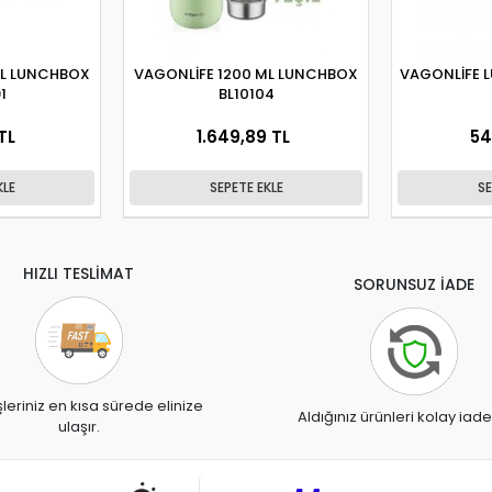
ML LUNCHBOX
VAGONLİFE 1200 ML LUNCHBOX
VAGONLİFE 
1
BL10104
TL
1.649,89 TL
54
KLE
SEPETE EKLE
SE
HIZLI TESLİMAT
SORUNSUZ İADE
şleriniz en kısa sürede elinize
Aldığınız ürünleri kolay iade
ulaşır.