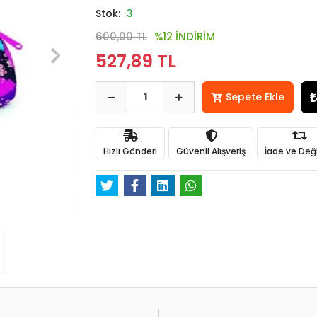
Stok:
3
600,00 TL
%12 İNDİRİM
527,89 TL
Sepete Ekle
Hızlı Gönderi
Güvenli Alışveriş
İade ve Değ