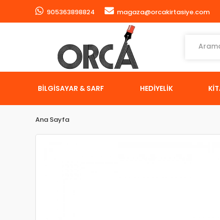
905363898824
magaza@orcakirtasiye.com
BİLGİSAYAR & SARF
HEDİYELİK
Kİ
Ana Sayfa