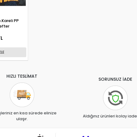
.Kareli PP
Defter
TL
KLE
HIZLI TESLİMAT
SORUNSUZ İADE
şleriniz en kısa sürede elinize
Aldığınız ürünleri kolay iade
ulaşır.