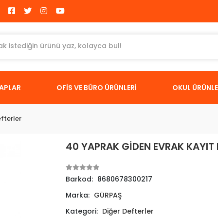
TAPLAR
OFİS VE BÜRO ÜRÜNLERİ
OKUL ÜRÜNLE
fterler
40 YAPRAK GİDEN EVRAK KAYIT 
Barkod:
8680678300217
Marka:
GÜRPAŞ
Kategori:
Diğer Defterler