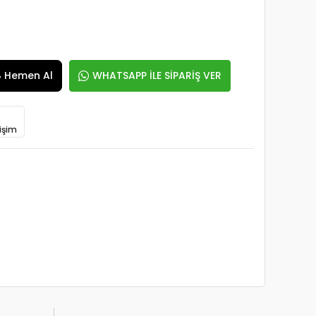
Hemen Al
WHATSAPP İLE SİPARİŞ VER
işim