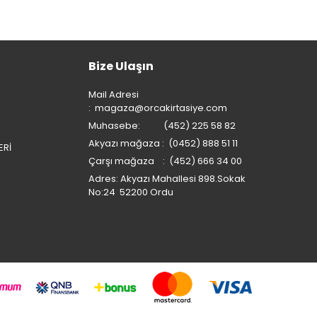
Bize Ulaşın
Mail Adresi
:
magaza@orcakirtasiye.com
Muhasebe: (452) 225 58 82
Akyazı mağaza : (0452) 888 51 11
ERİ
Çarşı mağaza : (452) 666 34 00
Adres: Akyazı Mahallesi 898.Sokak
No:24 52200 Ordu