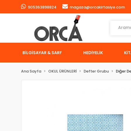
905363898824
magaza@orcakirtasiye.com
BİLGİSAYAR & SARF
HEDİYELİK
Kİ
Ana Sayfa
OKUL ÜRÜNLERİ
Defter Grubu
Diğer De