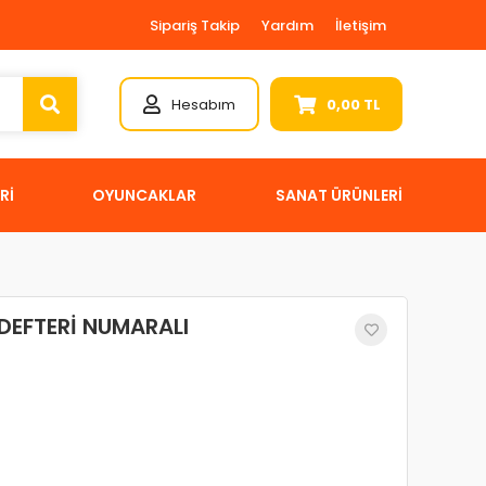
Sipariş Takip
Yardım
İletişim
Hesabım
0,00 TL
Rİ
OYUNCAKLAR
SANAT ÜRÜNLERİ
DEFTERİ NUMARALI