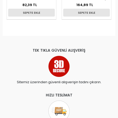
(3
82,39 TL
164,89 TL
SEPETE EKLE
SEPETE EKLE
TEK TIKLA GÜVENLİ ALIŞVERİŞ
Sitemiz üzerinden güvenli alışverişin tadını çıkarın.
HIZLI TESLİMAT