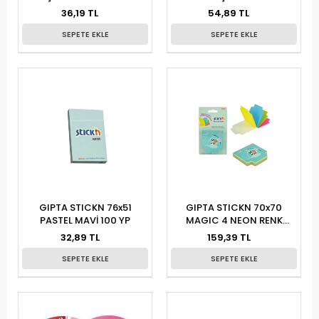
KÜP BLOK
36,19 TL
54,89 TL
SEPETE EKLE
SEPETE EKLE
GIPTA STICKN 76x51
GIPTA STICKN 70x70
PASTEL MAVİ 100 YP
MAGIC 4 NEON RENK
100YP
32,89 TL
159,39 TL
SEPETE EKLE
SEPETE EKLE