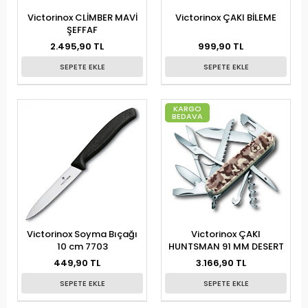
Victorinox CLİMBER MAVİ
Victorinox ÇAKI BİLEME
ŞEFFAF
2.495,90 TL
999,90 TL
SEPETE EKLE
SEPETE EKLE
KARGO
BEDAVA
Victorinox Soyma Bıçağı
Victorinox ÇAKI
10 cm 7703
HUNTSMAN 91 MM DESERT
449,90 TL
3.166,90 TL
SEPETE EKLE
SEPETE EKLE