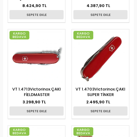
ÇAKI CEVİZ AĞACI
8.424,90 TL
4.387,90 TL
SEPETE EKLE
SEPETE EKLE
KARGO
KARGO
BEDAVA
BEDAVA
VT 1.4713Victorinox.ÇAKI
VT 1.4703Victorinox.ÇAKI
FİELDMASTER
SUPER TİNKER
3.298,90 TL
2.495,90 TL
SEPETE EKLE
SEPETE EKLE
KARGO
KARGO
BEDAVA
BEDAVA