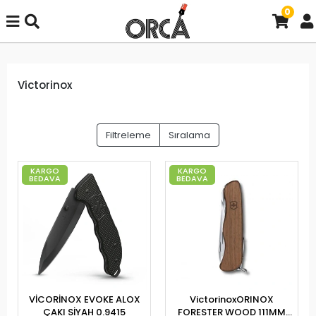
0
Victorinox
Filtreleme
Sıralama
KARGO
KARGO
BEDAVA
BEDAVA
VİCORİNOX EVOKE ALOX
VictorinoxORINOX
ÇAKI SİYAH 0.9415
FORESTER WOOD 111MM