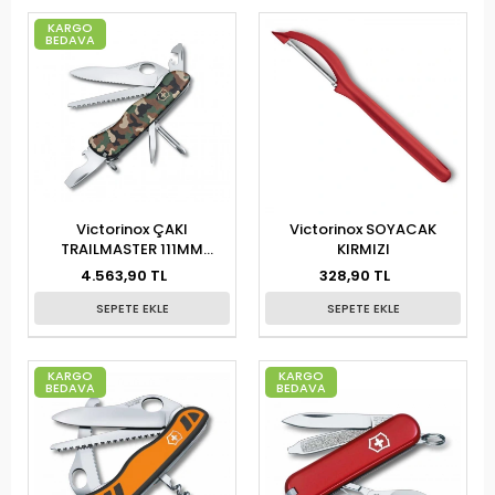
KARGO
BEDAVA
Victorinox ÇAKI
Victorinox SOYACAK
TRAILMASTER 111MM
KIRMIZI
KAMUFLAJ DESEN
4.563,90 TL
328,90 TL
SEPETE EKLE
SEPETE EKLE
KARGO
KARGO
BEDAVA
BEDAVA