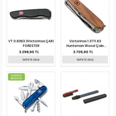
VT 0.8363.3Victorinox.ÇAKI
Victorinox 1.3711.63
FORESTER
Huntsman Wood Çakı
91MM CEVİZ AĞACI YÜZEYLİ
3.298,90 TL
3.705,90 TL
SEPETE EKLE
SEPETE EKLE
KARGO
BEDAVA