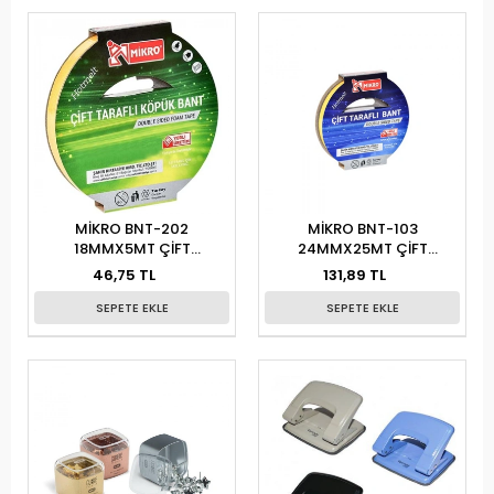
MİKRO BNT-202
MİKRO BNT-103
18MMX5MT ÇİFT
24MMX25MT ÇİFT
TARF.KÖPÜK BANT 16LI
TAR.BANT 12Lİ
46,75 TL
131,89 TL
SEPETE EKLE
SEPETE EKLE