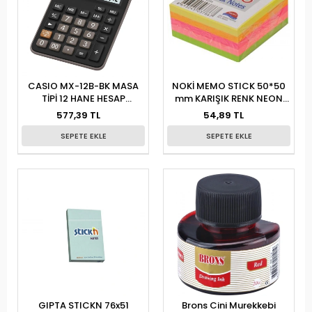
CASIO MX-12B-BK MASA
NOKİ MEMO STICK 50*50
TİPİ 12 HANE HESAP
mm KARIŞIK RENK NEON
MAKİNESİ
KÜP BLOK
577,39 TL
54,89 TL
SEPETE EKLE
SEPETE EKLE
GIPTA STICKN 76x51
Brons Cini Murekkebi