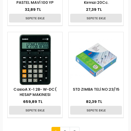
PASTEL MAVİ 100 YP
Kirmizi 20Cc.
32,89 TL
27,39 TL
SEPETE EKLE
SEPETE EKLE
CasioA X-1 2B- W-DC(
STD ZIMBA TELİ NO:23/15
HESAP MAKINESI
659,89 TL
82,39 TL
SEPETE EKLE
SEPETE EKLE