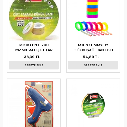
MİKRO BNT-200
MİKRO 11MMx10Y
12MMX5MT ÇİFT TAR.
GÖKKUŞAĞI BANT 6 LI
KÖPÜK BANT 24 LÜ
38,39 TL
54,89 TL
SEPETE EKLE
SEPETE EKLE