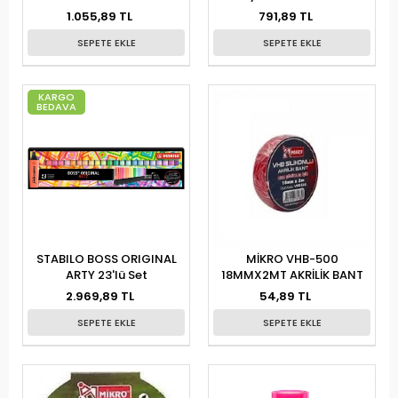
1.055,89 TL
791,89 TL
SEPETE EKLE
SEPETE EKLE
KARGO
BEDAVA
STABILO BOSS ORIGINAL
MİKRO VHB-500
ARTY 23'lü Set
18MMX2MT AKRİLİK BANT
2.969,89 TL
54,89 TL
SEPETE EKLE
SEPETE EKLE