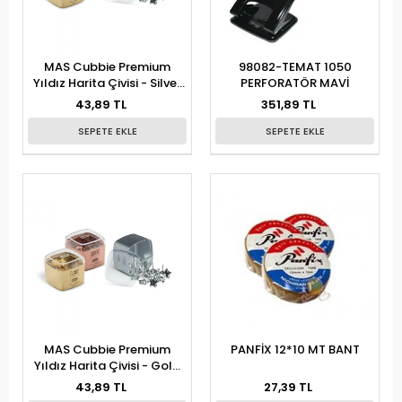
MAS Cubbie Premium
98082-TEMAT 1050
Yıldız Harita Çivisi - Silver
PERFORATÖR MAVİ
1319
43,89 TL
351,89 TL
SEPETE EKLE
SEPETE EKLE
MAS Cubbie Premium
PANFİX 12*10 MT BANT
Yıldız Harita Çivisi - Gold
1320
43,89 TL
27,39 TL