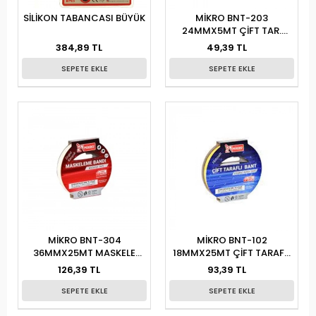
SİLİKON TABANCASI BÜYÜK
MİKRO BNT-203
24MMX5MT ÇİFT TAR.
KÖPÜK 12Lİ
384,89 TL
49,39 TL
SEPETE EKLE
SEPETE EKLE
MİKRO BNT-304
MİKRO BNT-102
36MMX25MT MASKELE
18MMX25MT ÇİFT TARAFLI
BANDI
BANT
126,39 TL
93,39 TL
SEPETE EKLE
SEPETE EKLE