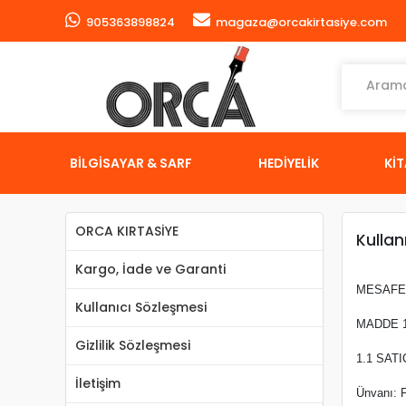
905363898824
magaza@orcakirtasiye.com
BİLGİSAYAR & SARF
HEDİYELİK
Kİ
ORCA KIRTASİYE
Kullan
Kargo, İade ve Garanti
MESAFE
Kullanıcı Sözleşmesi
MADDE 1
Gizlilik Sözleşmesi
1.1 SATI
İletişim
Ünvanı: 