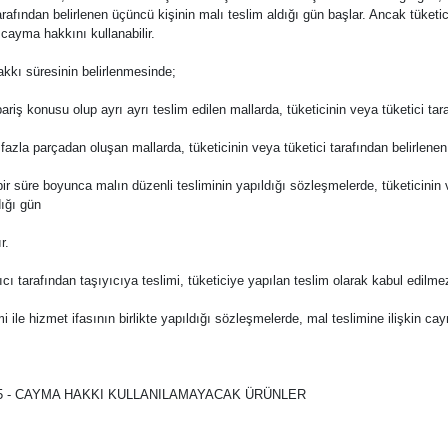
tarafından belirlenen üçüncü kişinin malı teslim aldığı gün başlar. Ancak tüke
 cayma hakkını kullanabilir.
kı süresinin belirlenmesinde;
pariş konusu olup ayrı ayrı teslim edilen mallarda, tüketicinin veya tüketici ta
 fazla parçadan oluşan mallarda, tüketicinin veya tüketici tarafından belirlene
i bir süre boyunca malın düzenli tesliminin yapıldığı sözleşmelerde, tüketicinin 
dığı gün
r.
ıcı tarafından taşıyıcıya teslimi, tüketiciye yapılan teslim olarak kabul edilme
mi ile hizmet ifasının birlikte yapıldığı sözleşmelerde, mal teslimine ilişkin c
 - CAYMA HAKKI KULLANILAMAYACAK ÜRÜNLER