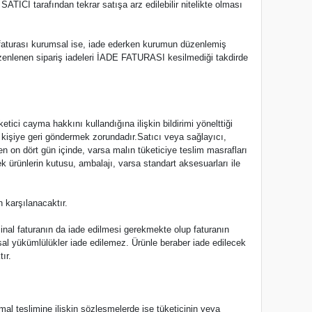
TICI tarafından tekrar satışa arz edilebilir nitelikte olması
n faturası kurumsal ise, iade ederken kurumun düzenlemiş
düzenlenen sipariş iadeleri İADE FATURASI kesilmediği takdirde
etici cayma hakkını kullandığına ilişkin bildirimi yönelttiği
u kişiye geri göndermek zorundadır.Satıcı veya sağlayıcı,
aren on dört gün içinde, varsa malın tüketiciye teslim masrafları
 ürünlerin kutusu, ambalajı, varsa standart aksesuarları ile
n karşılanacaktır.
jinal faturanın da iade edilmesi gerekmekte olup faturanın
l yükümlülükler iade edilemez. Ürünle beraber iade edilecek
ır.
al teslimine ilişkin sözleşmelerde ise tüketicinin veya