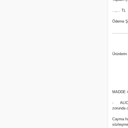
...,... TL
Ödeme Şe
.............
Ürünlerin
MADDE 4
- ALICI, 
zorunda o
Cayma hak
sözleşme