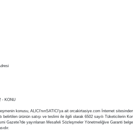
dresi
 - KONU
leşmenin konusu, ALICI'nınSATICI'ya ait
orcakirtasiye.com
İnternet sitesinden
atı belirtilen ürünün satışı ve teslimi ile ilgili olarak 6502 sayılı Tüketicile
smi Gazete?de yayınlanan Mesafeli Sözleşmeler Yönetmeliğive Garanti belgesi
sıdır.