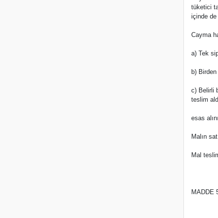
tüketici 
içinde de
Cayma hak
a) Tek si
b) Birden
c) Belirl
teslim al
esas alını
Malın sat
Mal tesli
MADDE 5