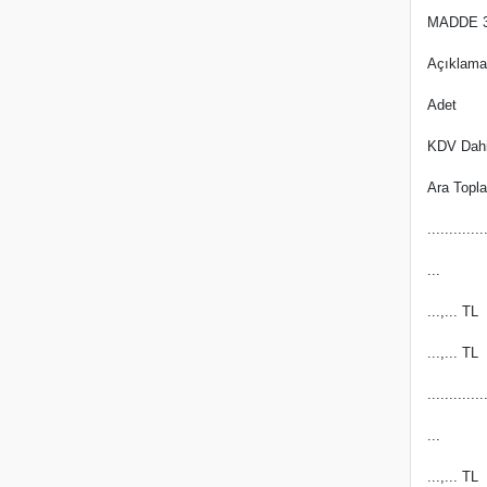
MADDE 
Açıklama
Adet
KDV Dahil
Ara Topl
.............
...
...,... TL
...,... TL
.............
...
...,... TL