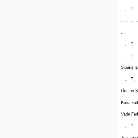
...,... TL
.............
...
...,... TL
...,... TL
Sipariş İ
...,... TL
Ödeme Şe
Kredi kar
Vade Far
...,... TL
Toplam (