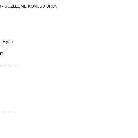
3 - SÖZLEŞME KONUSU ÜRÜN
 Fiyatı
am
................
................