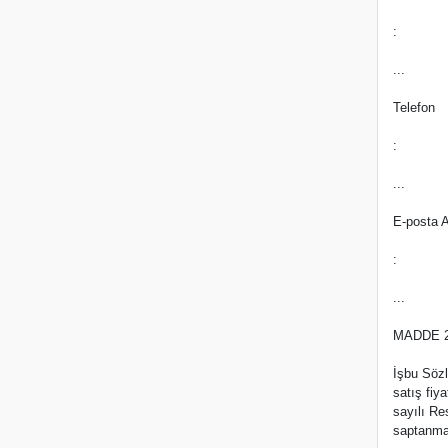
:
...
Telefon
:
...
E-posta A
:
...
MADDE 2
İşbu Söz
satış fiy
sayılı Re
saptanma