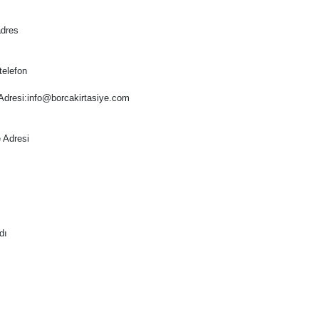
adres
telefon
Adresi:
info@borcakirtasiye.com
 Adresi
dı