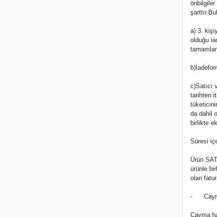
önbilgile
şarttır.B
a) 3. kiş
olduğu ia
tamamlan
b)İadefo
c)Satıcı 
tarihten 
tüketicin
da dahil 
birlikte 
Süresi iç
Ürün SATI
ürünle bi
olan fatu
- Cayma 
Cayma hak