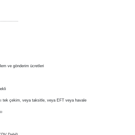
................
şlem ve gönderim ücretleri
kli
tı tek çekim, veya taksitle, veya EFT veya havale
kı
KDV Dahil)