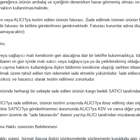
r gereğince ürünün ambalaj ve içeriğinin denenirken hasar görmemiş olması ve SA
uhakkın kullanılmasıhalinde,
iye veya ALICI?ya teslim edilen ürünün faturası, (İade edilmek istenen ürünü
de faturası ile birlikte gönderilmesi gerekmektedir. Faturası kurumlar adına 
amayacaktır)
rmu,
veya sağlayıcı malı kendisinin geri alacağına dair bir teklifte bulunmadıkça, tük
itibaren on gün içinde malı satıcı veya sağlayıcıya ya da yetkilendirmiş olduğ
in cayma hakkını kullandığına ilişkin bildirimin kendisine ulaştığı tarihten itib
olmak üzere tahsil edilen tüm ödemeleri iade etmekle yükümlüdür. İade edilecek
eksiksiz ve hasarsız olarak teslim edilmesi zorunludur.
erisinde herhangi bir sebeple iade edilen ürünün kargo bedeli SATICI tarafında
CI?ya iade edilirken, ürünün teslimi sırasında ALICI?ya ibraz edilmiş olan ori
rlikte SATICI?ya gönderilmemesi durumunda ALICI?ya KDV ve varsa diğer yasa
ranın üzerine de "iade faturasıdır" ibaresi yazılıp ALICI tarafından imzalanacakt
Hakkı süresinin Belirlenmesi
kı süresi, hizmet ifasına ilişkin sözleşmelerde sözleşmenin kurulduğu gün; m