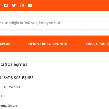
TAPLAR
OFİS VE BÜRO ÜRÜNLERİ
OKUL ÜRÜNLE
ıcı Sözleşmesi
Lİ SATIŞ SÖZLEŞMESİ
 - TARAFLAR
CI
Firma ünvanı