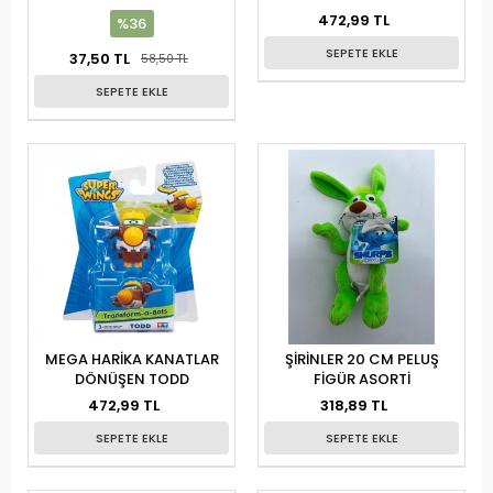
472,99 TL
%36
SEPETE EKLE
37,50 TL
58,50 TL
SEPETE EKLE
MEGA HARİKA KANATLAR
ŞİRİNLER 20 CM PELUŞ
DÖNÜŞEN TODD
FİGÜR ASORTİ
472,99 TL
318,89 TL
SEPETE EKLE
SEPETE EKLE