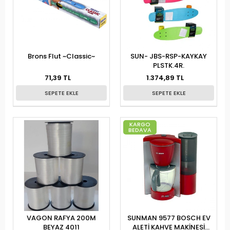
Brons Flut ~Classic~
SUN- JBS-RSP-KAYKAY
PLSTK.4R.
71,39 TL
1.374,89 TL
SEPETE EKLE
SEPETE EKLE
KARGO
BEDAVA
VAGON RAFYA 200M
SUNMAN 9577 BOSCH EV
BEYAZ 4011
ALETİ KAHVE MAKİNESİ