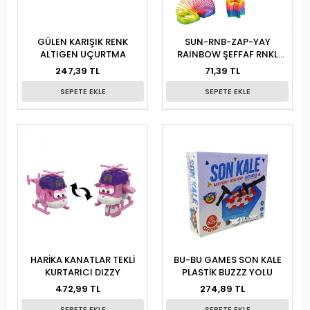
GÜLEN KARIŞIK RENK
SUN-RNB-ZAP-YAY
ALTIGEN UÇURTMA
RAINBOW ŞEFFAF RNKL
ŞEKİLLİ
247,39 TL
71,39 TL
SEPETE EKLE
SEPETE EKLE
HARİKA KANATLAR TEKLİ
BU-BU GAMES SON KALE
KURTARICI DIZZY
PLASTİK BUZZZ YOLU
472,99 TL
274,89 TL
SEPETE EKLE
SEPETE EKLE