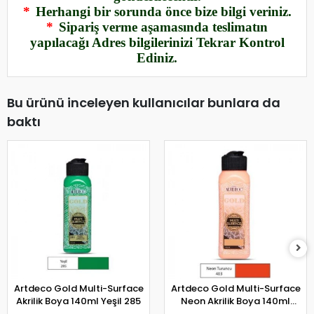
*
Herhangi bir sorunda önce bize bilgi veriniz.
*
Sipariş verme aşamasında teslimatın
yapılacağı Adres bilgilerinizi Tekrar Kontrol
Ediniz.
Bu ürünü inceleyen kullanıcılar bunlara da
baktı
Artdeco Gold Multi-Surface
Artdeco Gold Multi-Surface
Akrilik Boya 140ml Yeşil 285
Neon Akrilik Boya 140ml
Neon Turuncu 403