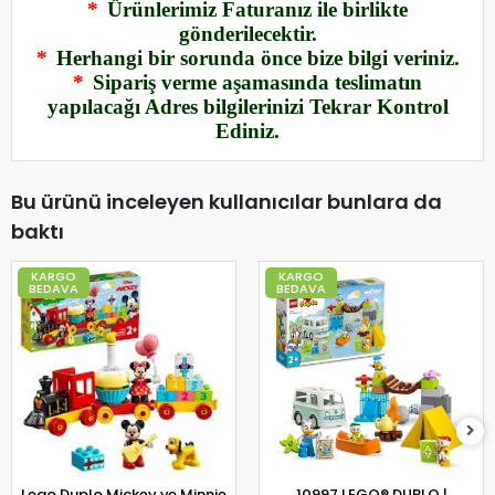
*
Ürünlerimiz Faturanız ile birlikte
gönderilecektir.
*
Herhangi bir sorunda önce bize bilgi veriniz.
*
Sipariş verme aşamasında teslimatın
yapılacağı Adres bilgilerinizi Tekrar Kontrol
Ediniz.
Bu ürünü inceleyen kullanıcılar bunlara da
baktı
KARGO
KARGO
BEDAVA
BEDAVA
Lego Duplo Mickey ve Minnie
10997 LEGO® DUPLO |