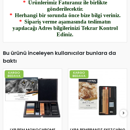
*
Ürünlerimiz Faturanız ile birlikte
gönderilecektir.
*
Herhangi bir sorunda önce bize bilgi veriniz.
*
Sipariş verme aşamasında teslimatın
yapılacağı Adres bilgilerinizi Tekrar Kontrol
Ediniz.
Bu ürünü inceleyen kullanıcılar bunlara da
baktı
KARGO
KARGO
BEDAVA
BEDAVA
LYR REM MONOCHROME
LYRA REMBRANDT SKETCHİNG