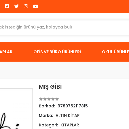
TAPLAR
OFİS VE BÜRO ÜRÜNLERİ
OKUL ÜRÜNLE
MIŞ GİBİ
Barkod:
9789752117815
Marka:
ALTIN KİTAP
Kategori:
KİTAPLAR