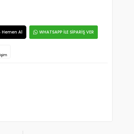
Hemen Al
WHATSAPP İLE SİPARİŞ VER
işim