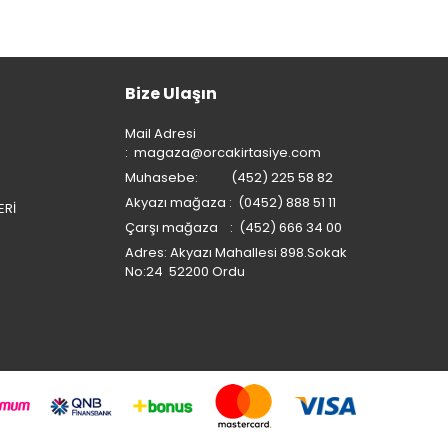
Bize Ulaşın
Mail Adresi
:
magaza@orcakirtasiye.com
Muhasebe: (452) 225 58 82
Akyazı mağaza : (0452) 888 51 11
ERİ
Çarşı mağaza : (452) 666 34 00
Adres: Akyazı Mahallesi 898.Sokak
No:24 52200 Ordu