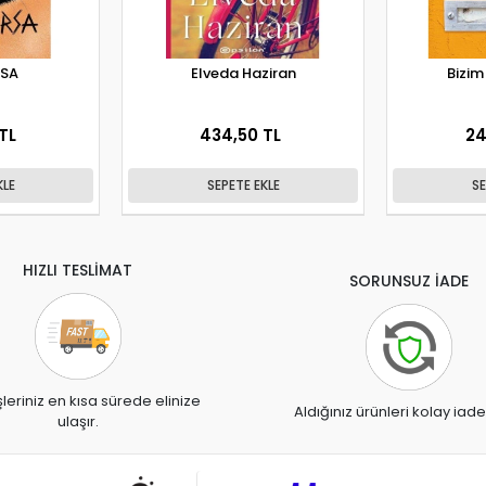
RSA
Elveda Haziran
Bizi
TL
434,50 TL
24
KLE
SEPETE EKLE
SE
HIZLI TESLİMAT
SORUNSUZ İADE
şleriniz en kısa sürede elinize
Aldığınız ürünleri kolay iade
ulaşır.