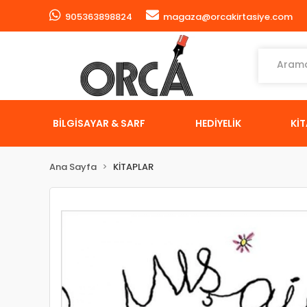
905363898824
magaza@orcakirtasiye.com
BİLGİSAYAR & SARF
HEDİYELİK
Kİ
Ana Sayfa
KİTAPLAR