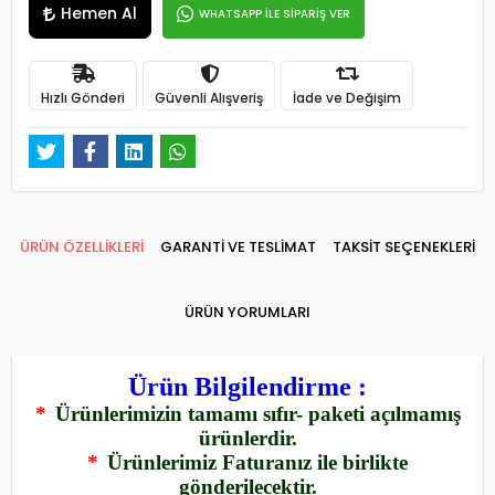
Hemen Al
WHATSAPP İLE SİPARİŞ VER
Hızlı Gönderi
Güvenli Alışveriş
İade ve Değişim
ÜRÜN ÖZELLİKLERİ
GARANTİ VE TESLİMAT
TAKSİT SEÇENEKLERİ
ÜRÜN YORUMLARI
Ürün Bilgilendirme :
*
Ürünlerimizin tamamı sıfır- paketi açılmamış
ürünlerdir.
*
Ürünlerimiz Faturanız ile birlikte
gönderilecektir.