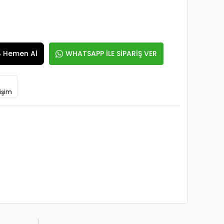
Hemen Al
WHATSAPP İLE SİPARİŞ VER
işim