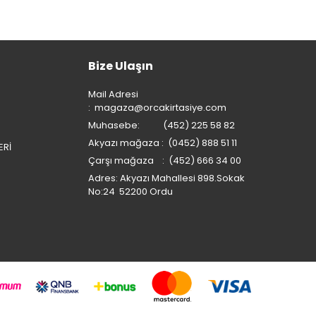
Bize Ulaşın
Mail Adresi
:
magaza@orcakirtasiye.com
Muhasebe: (452) 225 58 82
Akyazı mağaza : (0452) 888 51 11
ERİ
Çarşı mağaza : (452) 666 34 00
Adres: Akyazı Mahallesi 898.Sokak
No:24 52200 Ordu