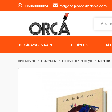
905363898824
magaza@orcakirtasiye.com
BİLGİSAYAR & SARF
HEDİYELİK
Kİ
Ana Sayfa
HEDİYELİK
Hediyelik Kırtasiye
Deffter