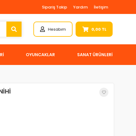
Sipariş Takip
Yardım
İletişim
Hesabım
0,00 TL
Rİ
OYUNCAKLAR
SANAT ÜRÜNLERİ
NİHİ