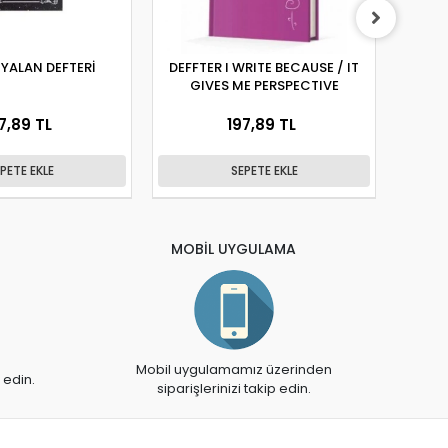
 YALAN DEFTERİ
DEFFTER I WRITE BECAUSE / IT
DEFFT
GIVES ME PERSPECTIVE
7,89 TL
197,89 TL
PETE EKLE
SEPETE EKLE
MOBİL UYGULAMA
Mobil uygulamamız üzerinden
 edin.
siparişlerinizi takip edin.