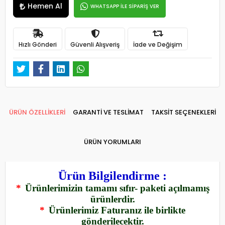
Hemen Al
WHATSAPP İLE SİPARİŞ VER
Hızlı Gönderi
Güvenli Alışveriş
İade ve Değişim
ÜRÜN ÖZELLİKLERİ
GARANTİ VE TESLİMAT
TAKSİT SEÇENEKLERİ
ÜRÜN YORUMLARI
Ürün Bilgilendirme :
*
Ürünlerimizin tamamı sıfır- paketi açılmamış
ürünlerdir.
*
Ürünlerimiz Faturanız ile birlikte
gönderilecektir.