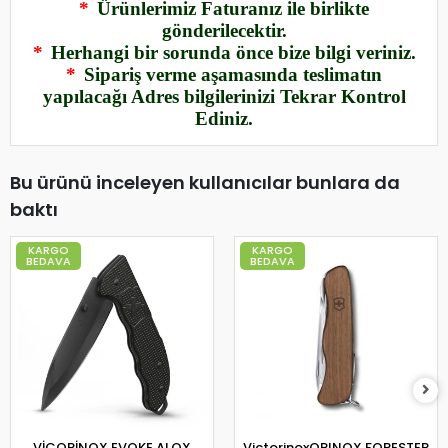
*
Ürünlerimiz Faturanız ile birlikte
gönderilecektir.
*
Herhangi bir sorunda önce bize bilgi veriniz.
*
Sipariş verme aşamasında teslimatın
yapılacağı Adres bilgilerinizi Tekrar Kontrol
Ediniz.
Bu ürünü inceleyen kullanıcılar bunlara da
baktı
KARGO
KARGO
BEDAVA
BEDAVA
VİCORİNOX EVOKE ALOX
VictorinoxORINOX FORESTER