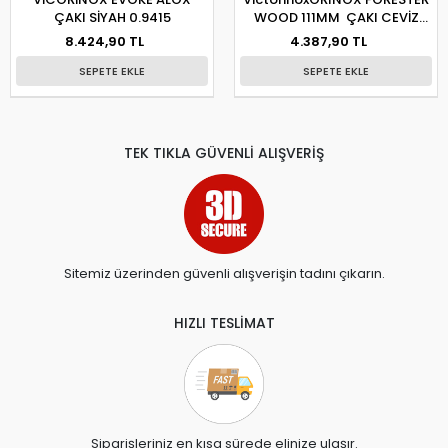
ÇAKI SİYAH 0.9415
WOOD 111MM ÇAKI CEVİZ
AĞACI
8.424,90 TL
4.387,90 TL
SEPETE EKLE
SEPETE EKLE
TEK TIKLA GÜVENLİ ALIŞVERİŞ
Sitemiz üzerinden güvenli alışverişin tadını çıkarın.
HIZLI TESLİMAT
Siparişleriniz en kısa sürede elinize ulaşır.