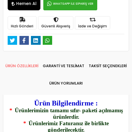
Hemen Al
WHATSAPP İLE SİPARİŞ VER
Hızlı Gönderi
Güvenli Alışveriş
İade ve Değişim
ÜRÜN ÖZELLİKLERİ
GARANTİ VE TESLİMAT
TAKSİT SEÇENEKLERİ
ÜRÜN YORUMLARI
Ürün Bilgilendirme :
*
Ürünlerimizin tamamı sıfır- paketi açılmamış
ürünlerdir.
*
Ürünlerimiz Faturanız ile birlikte
gönderilecektir.