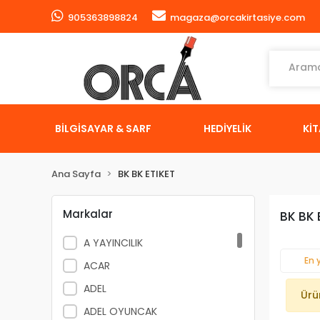
905363898824
magaza@orcakirtasiye.com
BİLGİSAYAR & SARF
HEDİYELİK
Kİ
Ana Sayfa
BK BK ETIKET
Markalar
BK BK 
A YAYINCILIK
En 
ACAR
ADEL
Ürü
ADEL OYUNCAK