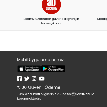
ARTDECO
ARTDECO 140
Sitemiz üzerinden güvenli alışverişin
Sipari
ARTEMİS YAYINLARI
tadını çıkarın.
ARTLİNE
ASYA OYUNCAK
BALONEVİ
BAYINDIR
BEAR&DEAR
Mobil Uygulamalarımız
BECKS
BELMİL
BENETTON
%100 Güvenli Ödeme
BESTWAY
Tüm kredi kartı bilgileriniz 256bit SSLSertifikası ile
BEYAZ BALİNA YAYINLARI
korunmaktadır.
BİC