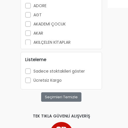
ADORE
AGT
AKADEMİ ÇOCUK
AKAR
AKILÇELEN KİTAPLAR
ALEMDAR
Listeleme
ALEX SCHOELLER
ALFA YAYINLARI
Sadece stoktakileri göster
ALPİNO
Ücretsiz Kargo
ALTIN KİTAP
ALTIS
Seçimleri Temizle
ANATOLİAN
APRİL
TEK TIKLA GÜVENLİ ALIŞVERİŞ
ARKADAŞ YAYINCILIK