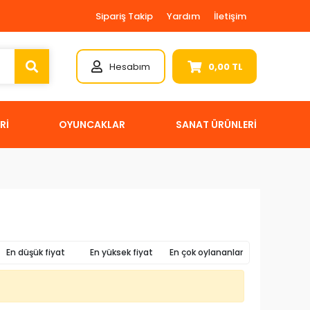
Sipariş Takip
Yardım
İletişim
Hesabım
0,00 TL
Rİ
OYUNCAKLAR
SANAT ÜRÜNLERİ
En düşük fiyat
En yüksek fiyat
En çok oylananlar