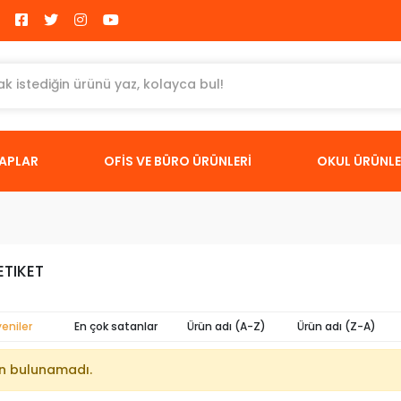
TAPLAR
OFİS VE BÜRO ÜRÜNLERİ
OKUL ÜRÜNLE
ETIKET
yeniler
En çok satanlar
Ürün adı (A-Z)
Ürün adı (Z-A)
n bulunamadı.