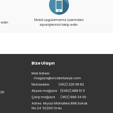
Mobil uygulamamız üzerinden
 edin.
siparişlerinizi takip edin.
Bize Ulaşın
Mail Adresi
:
magaza@orcakirtasiye.com
Muhasebe: (452) 225 58 82
Akyazı mağaza : (0452) 888 51 11
ERİ
Çarşı mağaza : (452) 666 34 00
Adres: Akyazı Mahallesi 898.Sokak
No:24 52200 Ordu