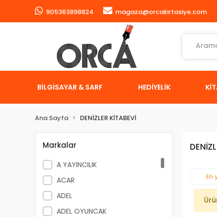
905363898824
magaza@orcakirtasiye.com
BİLGİSAYAR & SARF
HEDİYELİK
Kİ
Ana Sayfa
DENİZLER KİTABEVİ
Markalar
DENİZL
A YAYINCILIK
En 
ACAR
ADEL
Ürü
ADEL OYUNCAK