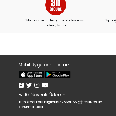
ARTDECO
ARTDECO 140
Sitemiz üzerinden güvenli alışverişin
Sipari
ARTEMİS YAYINLARI
tadını çıkarın.
ARTLİNE
ASYA OYUNCAK
BALONEVİ
BAYINDIR
BEAR&DEAR
Mobil Uygulamalarımız
BECKS
BELMİL
BENETTON
%100 Güvenli Ödeme
BESTWAY
Tüm kredi kartı bilgileriniz 256bit SSLSertifikası ile
BEYAZ BALİNA YAYINLARI
korunmaktadır.
BİC