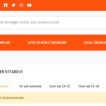
TAPLAR
OFİS VE BÜRO ÜRÜNLERİ
OKUL ÜRÜNLE
ER KİTABEVİ
yeniler
En çok satanlar
Ürün adı (A-Z)
Ürün adı (Z-A)
n bulunamadı.