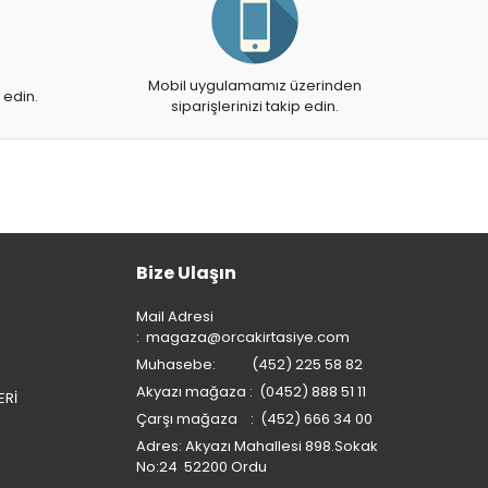
Mobil uygulamamız üzerinden
 edin.
siparişlerinizi takip edin.
Bize Ulaşın
Mail Adresi
:
magaza@orcakirtasiye.com
Muhasebe: (452) 225 58 82
Akyazı mağaza : (0452) 888 51 11
ERİ
Çarşı mağaza : (452) 666 34 00
Adres: Akyazı Mahallesi 898.Sokak
No:24 52200 Ordu