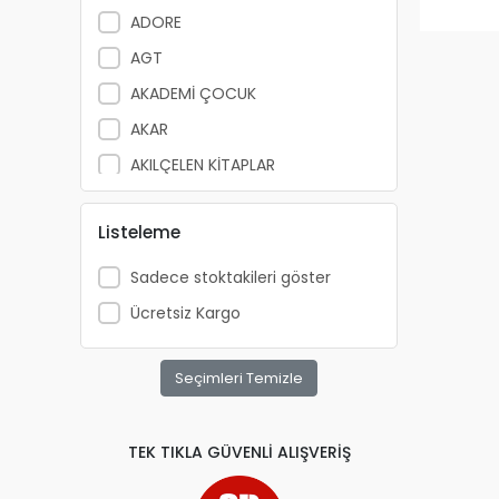
ADORE
AGT
AKADEMİ ÇOCUK
AKAR
AKILÇELEN KİTAPLAR
ALEMDAR
Listeleme
ALEX SCHOELLER
ALFA YAYINLARI
Sadece stoktakileri göster
ALPİNO
Ücretsiz Kargo
ALTIN KİTAP
ALTIS
Seçimleri Temizle
ANATOLİAN
APRİL
TEK TIKLA GÜVENLİ ALIŞVERİŞ
ARKADAŞ YAYINCILIK