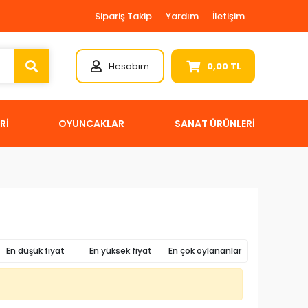
Sipariş Takip
Yardım
İletişim
Hesabım
0,00 TL
Rİ
OYUNCAKLAR
SANAT ÜRÜNLERİ
En düşük fiyat
En yüksek fiyat
En çok oylananlar