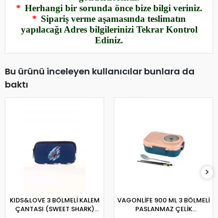
*
Herhangi bir sorunda önce bize bilgi veriniz.
*
Sipariş verme aşamasında teslimatın
yapılacağı Adres bilgilerinizi Tekrar Kontrol
Ediniz.
Bu ürünü inceleyen kullanıcılar bunlara da
baktı
KIDS&LOVE 3 BÖLMELİ KALEM
VAGONLİFE 900 ML 3 BÖLMELİ
ÇANTASI (SWEET SHARK)
PASLANMAZ ÇELİK
L8132
LUNCHBOX BL70100 -