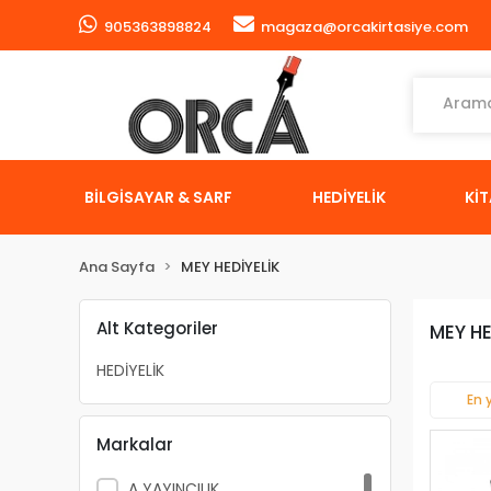
905363898824
magaza@orcakirtasiye.com
BİLGİSAYAR & SARF
HEDİYELİK
Kİ
Ana Sayfa
MEY HEDİYELİK
Alt Kategoriler
MEY HE
HEDİYELİK
En 
Markalar
A YAYINCILIK