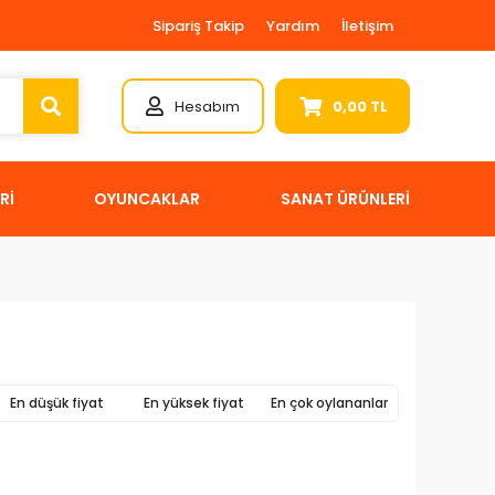
Sipariş Takip
Yardım
İletişim
Hesabım
0,00 TL
Rİ
OYUNCAKLAR
SANAT ÜRÜNLERİ
En düşük fiyat
En yüksek fiyat
En çok oylananlar