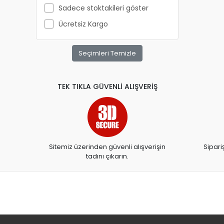
Sadece stoktakileri göster
ANATOLİAN
Ücretsiz Kargo
APRİL
ARKADAŞ YAYINCILIK
Seçimleri Temizle
ARTDECO
ARTDECO 140
TEK TIKLA GÜVENLİ ALIŞVERİŞ
ARTEMİS YAYINLARI
ARTLİNE
ASYA OYUNCAK
BALONEVİ
Sitemiz üzerinden güvenli alışverişin
Sipari
tadını çıkarın.
BAYINDIR
BEAR&DEAR
BECKS
BELMİL
BENETTON