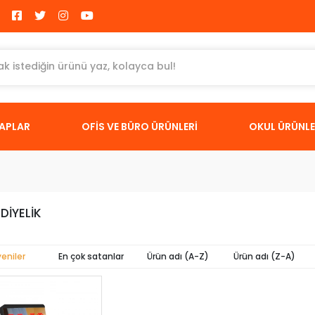
TAPLAR
OFİS VE BÜRO ÜRÜNLERİ
OKUL ÜRÜNLE
DİYELİK
yeniler
En çok satanlar
Ürün adı (A-Z)
Ürün adı (Z-A)