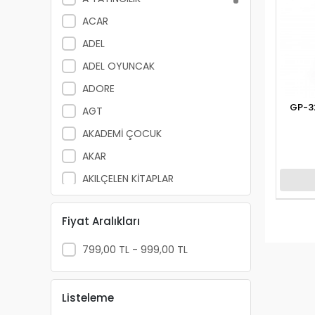
ACAR
ADEL
ADEL OYUNCAK
ADORE
GP-3
AGT
AKADEMİ ÇOCUK
AKAR
AKILÇELEN KİTAPLAR
ALEMDAR
Fiyat Aralıkları
ALEX SCHOELLER
ALFA YAYINLARI
799,00 TL - 999,00 TL
ALPİNO
ALTIN KİTAP
Listeleme
ALTIS