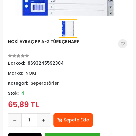
NOKİ AYRAÇ PP A-Z TÜRKÇE HARF
Barkod:
8693245592304
Marka:
NOKI
Kategori:
Seperatörler
Stok:
4
65,89 TL
Sepete Ekle