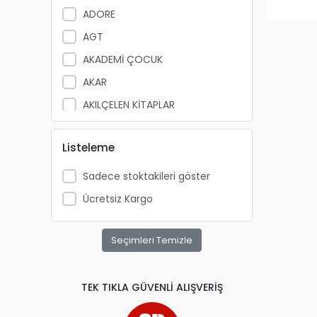
ADORE
AGT
AKADEMİ ÇOCUK
AKAR
AKILÇELEN KİTAPLAR
ALEMDAR
Listeleme
ALEX SCHOELLER
ALFA YAYINLARI
Sadece stoktakileri göster
ALPİNO
Ücretsiz Kargo
ALTIN KİTAP
ALTIS
Seçimleri Temizle
ANATOLİAN
APRİL
TEK TIKLA GÜVENLİ ALIŞVERİŞ
ARKADAŞ YAYINCILIK