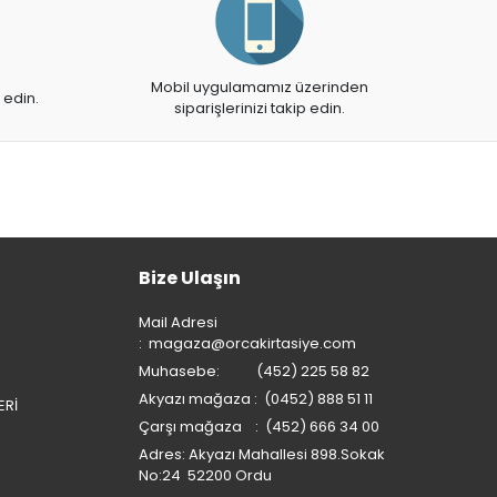
Mobil uygulamamız üzerinden
 edin.
siparişlerinizi takip edin.
Bize Ulaşın
Mail Adresi
:
magaza@orcakirtasiye.com
Muhasebe: (452) 225 58 82
Akyazı mağaza : (0452) 888 51 11
ERİ
Çarşı mağaza : (452) 666 34 00
Adres: Akyazı Mahallesi 898.Sokak
No:24 52200 Ordu