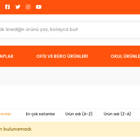
TAPLAR
OFİS VE BÜRO ÜRÜNLERİ
OKUL ÜRÜNLE
yeniler
En çok satanlar
Ürün adı (A-Z)
Ürün adı (Z-A)
n bulunamadı.