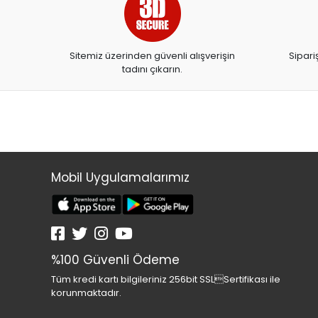
ARTDECO
ARTDECO 140
Sitemiz üzerinden güvenli alışverişin
Sipari
ARTEMİS YAYINLARI
tadını çıkarın.
ARTLİNE
ASYA OYUNCAK
BALONEVİ
BAYINDIR
BEAR&DEAR
Mobil Uygulamalarımız
BECKS
BELMİL
BENETTON
%100 Güvenli Ödeme
BESTWAY
Tüm kredi kartı bilgileriniz 256bit SSLSertifikası ile
BEYAZ BALİNA YAYINLARI
korunmaktadır.
BİC