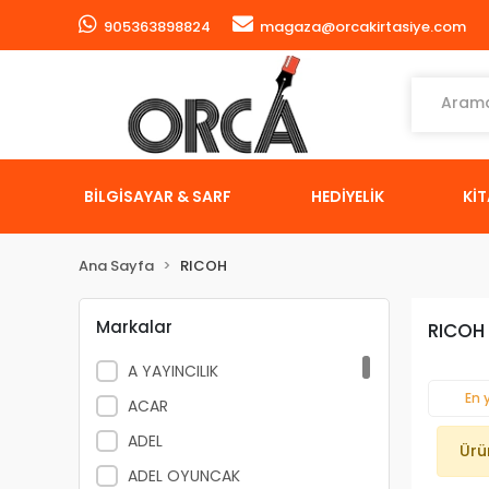
905363898824
magaza@orcakirtasiye.com
BİLGİSAYAR & SARF
HEDİYELİK
Kİ
Ana Sayfa
RICOH
Markalar
RICOH
A YAYINCILIK
En 
ACAR
ADEL
Ürü
ADEL OYUNCAK