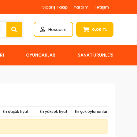
Sipariş Takip
Yardım
İletişim
Hesabım
0,00 TL
Rİ
OYUNCAKLAR
SANAT ÜRÜNLERİ
En düşük fiyat
En yüksek fiyat
En çok oylananlar