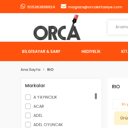
905363898824
magaza@orcakirtasiye.com
BİLGİSAYAR & SARF
HEDİYELİK
Kİ
Ana Sayfa
RIO
Markalar
RIO
A YAYINCILIK
En 
ACAR
ADEL
Ürü
ADEL OYUNCAK