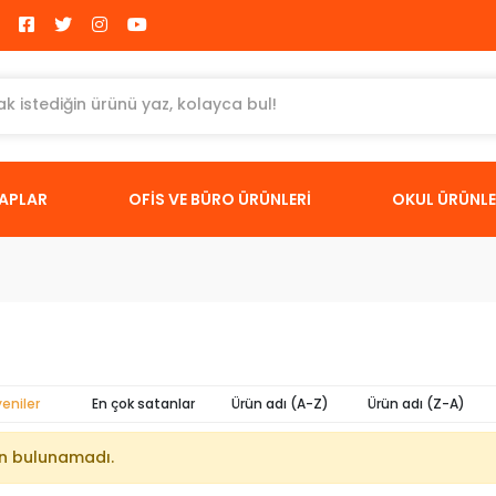
TAPLAR
OFİS VE BÜRO ÜRÜNLERİ
OKUL ÜRÜNLE
yeniler
En çok satanlar
Ürün adı (A-Z)
Ürün adı (Z-A)
n bulunamadı.