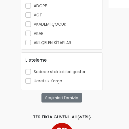
ADORE
AGT
AKADEMİ ÇOCUK
AKAR
AKILÇELEN KİTAPLAR
ALEMDAR
Listeleme
ALEX SCHOELLER
ALFA YAYINLARI
Sadece stoktakileri göster
ALPİNO
Ücretsiz Kargo
ALTIN KİTAP
ALTIS
Seçimleri Temizle
ANATOLİAN
APRİL
TEK TIKLA GÜVENLİ ALIŞVERİŞ
ARKADAŞ YAYINCILIK