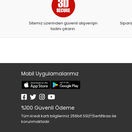
ARTDECO
ARTDECO 140
Sitemiz üzerinden güvenli alışverişin
Sipari
ARTEMİS YAYINLARI
tadını çıkarın.
ARTLİNE
ASYA OYUNCAK
BALONEVİ
BAYINDIR
BEAR&DEAR
Mobil Uygulamalarımız
BECKS
BELMİL
BENETTON
%100 Güvenli Ödeme
BESTWAY
Tüm kredi kartı bilgileriniz 256bit SSLSertifikası ile
BEYAZ BALİNA YAYINLARI
korunmaktadır.
BİC