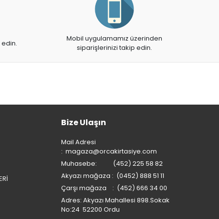
Mobil uygulamamız üzerinden
 edin.
siparişlerinizi takip edin.
Bize Ulaşın
Mail Adresi
:
magaza@orcakirtasiye.com
Muhasebe: (452) 225 58 82
Akyazı mağaza : (0452) 888 51 11
ERİ
Çarşı mağaza : (452) 666 34 00
Adres: Akyazı Mahallesi 898.Sokak
No:24 52200 Ordu