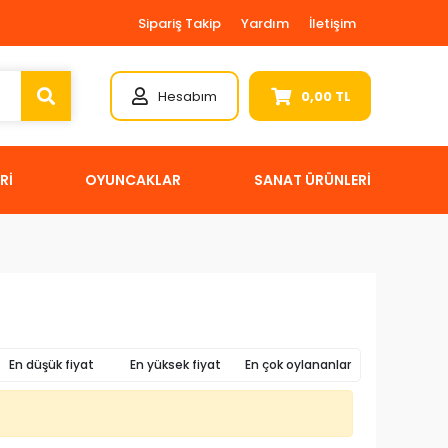
Sipariş Takip
Yardım
İletişim
Hesabım
0,00 TL
Rİ
OYUNCAKLAR
SANAT ÜRÜNLERİ
En düşük fiyat
En yüksek fiyat
En çok oylananlar