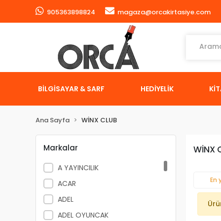
905363898824
magaza@orcakirtasiye.com
BİLGİSAYAR & SARF
HEDİYELİK
Kİ
Ana Sayfa
WİNX CLUB
Markalar
WİNX 
A YAYINCILIK
En 
ACAR
ADEL
Ürü
ADEL OYUNCAK