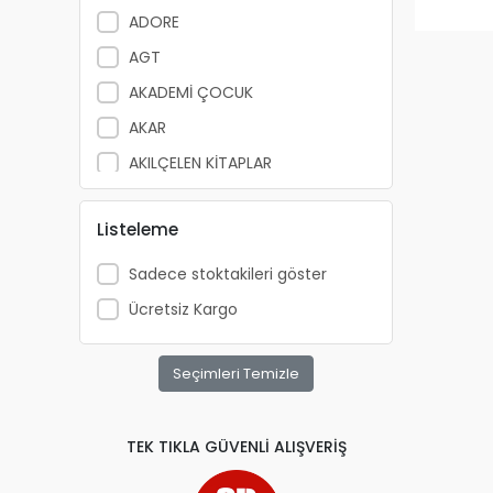
ADORE
AGT
AKADEMİ ÇOCUK
AKAR
AKILÇELEN KİTAPLAR
ALEMDAR
Listeleme
ALEX SCHOELLER
ALFA YAYINLARI
Sadece stoktakileri göster
ALPİNO
Ücretsiz Kargo
ALTIN KİTAP
ALTIS
Seçimleri Temizle
ANATOLİAN
APRİL
TEK TIKLA GÜVENLİ ALIŞVERİŞ
ARKADAŞ YAYINCILIK