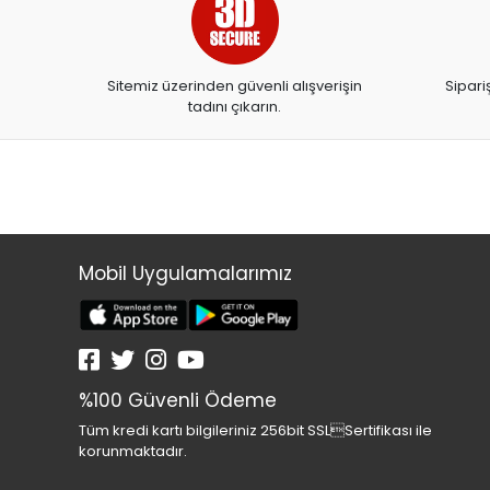
ARTDECO
ARTDECO 140
Sitemiz üzerinden güvenli alışverişin
Sipari
ARTEMİS YAYINLARI
tadını çıkarın.
ARTLİNE
ASYA OYUNCAK
BALONEVİ
BAYINDIR
BEAR&DEAR
Mobil Uygulamalarımız
BECKS
BELMİL
BENETTON
%100 Güvenli Ödeme
BESTWAY
Tüm kredi kartı bilgileriniz 256bit SSLSertifikası ile
BEYAZ BALİNA YAYINLARI
korunmaktadır.
BİC