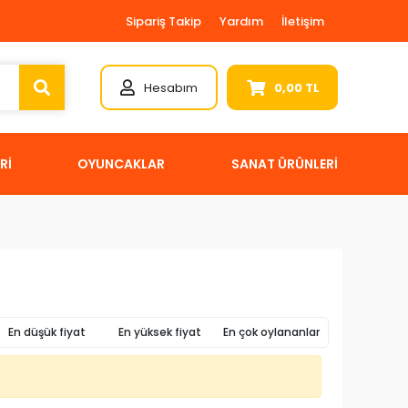
Sipariş Takip
Yardım
İletişim
Hesabım
0,00 TL
Rİ
OYUNCAKLAR
SANAT ÜRÜNLERİ
En düşük fiyat
En yüksek fiyat
En çok oylananlar