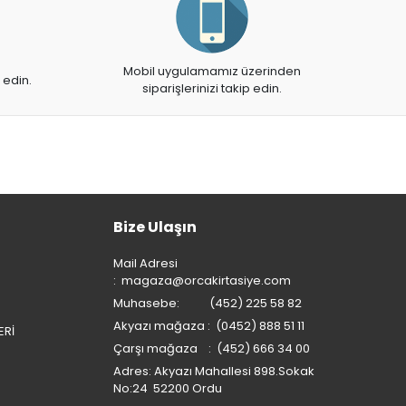
Mobil uygulamamız üzerinden
 edin.
siparişlerinizi takip edin.
Bize Ulaşın
Mail Adresi
:
magaza@orcakirtasiye.com
Muhasebe: (452) 225 58 82
Akyazı mağaza : (0452) 888 51 11
ERİ
Çarşı mağaza : (452) 666 34 00
Adres: Akyazı Mahallesi 898.Sokak
No:24 52200 Ordu