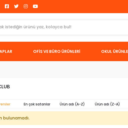
TAPLAR
OFİS VE BÜRO ÜRÜNLERİ
OKUL ÜRÜNLE
CLUB
yeniler
En çok satanlar
Ürün adı (A-Z)
Ürün adı (Z-A)
n bulunamadı.