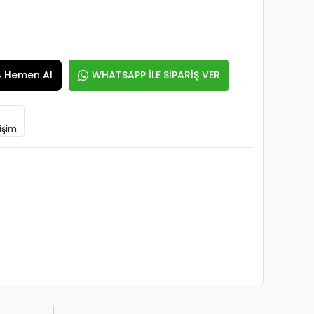
Hemen Al
WHATSAPP İLE SİPARİŞ VER
işim