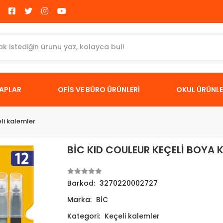
TAPLAR
OFİS VE BÜRO ÜRÜNLERİ
OKUL ÜRÜNLE
li kalemler
BİC KID COULEUR KEÇELİ BOYA K
Barkod:
3270220002727
Marka:
BİC
Kategori:
Keçeli kalemler