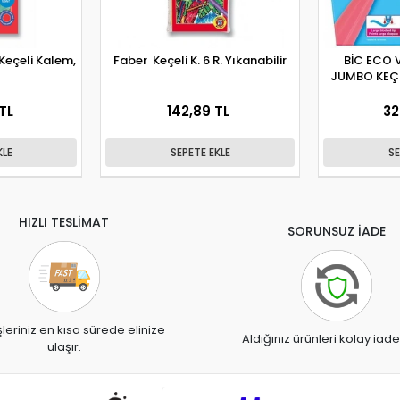
Keçeli Kalem,
Faber Keçeli K. 6 R. Yıkanabilir
BİC ECO V
JUMBO KEÇE
TL
142,89 TL
32
KLE
SEPETE EKLE
SE
HIZLI TESLİMAT
SORUNSUZ İADE
şleriniz en kısa sürede elinize
Aldığınız ürünleri kolay iade
ulaşır.