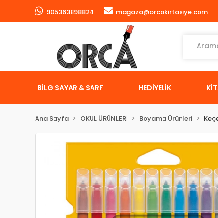
905363898824
magaza@orcakirtasiye.com
BİLGİSAYAR & SARF
HEDİYELİK
Kİ
Ana Sayfa
OKUL ÜRÜNLERİ
Boyama Ürünleri
Keçe