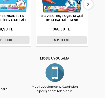
ISA YIKANABİLİR
BİC VISA FIRÇA UÇLU KEÇELİ
PENSA
Lİ BOYA KALEMİ 12
BOYA KALEMİ 10 RENK
RENK
8,90 TL
368,50 TL
PETE EKLE
SEPETE EKLE
MOBİL UYGULAMA
Mobil uygulamamız üzerinden
 edin.
siparişlerinizi takip edin.