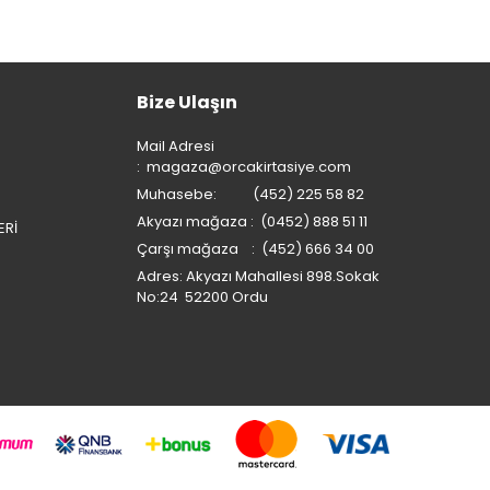
Bize Ulaşın
Mail Adresi
:
magaza@orcakirtasiye.com
Muhasebe: (452) 225 58 82
Akyazı mağaza : (0452) 888 51 11
ERİ
Çarşı mağaza : (452) 666 34 00
Adres: Akyazı Mahallesi 898.Sokak
No:24 52200 Ordu