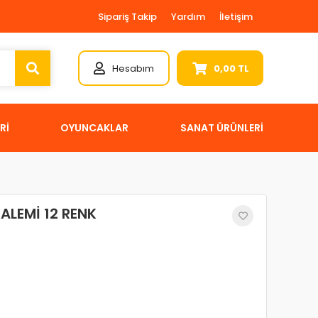
Sipariş Takip
Yardım
İletişim
Hesabım
0,00 TL
Rİ
OYUNCAKLAR
SANAT ÜRÜNLERİ
ALEMİ 12 RENK