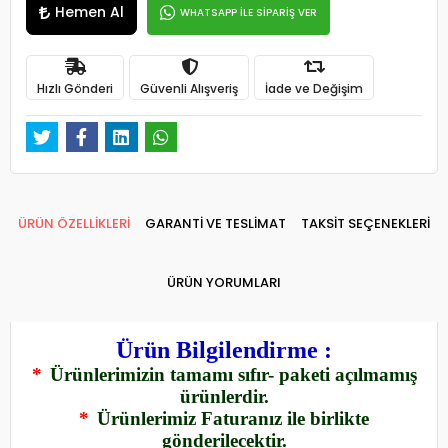
Hemen Al
WHATSAPP İLE SİPARİŞ VER
Hızlı Gönderi
Güvenli Alışveriş
İade ve Değişim
ÜRÜN ÖZELLİKLERİ
GARANTİ VE TESLİMAT
TAKSİT SEÇENEKLERİ
ÜRÜN YORUMLARI
Ürün Bilgilendirme :
*
Ürünlerimizin tamamı sıfır- paketi açılmamış
ürünlerdir.
*
Ürünlerimiz Faturanız ile birlikte
gönderilecektir.