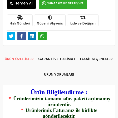
Hemen Al
WHATSAPP İLE SİPARİŞ VER
Hızlı Gönderi
Güvenli Alışveriş
İade ve Değişim
ÜRÜN ÖZELLİKLERİ
GARANTİ VE TESLİMAT
TAKSİT SEÇENEKLERİ
ÜRÜN YORUMLARI
Ürün Bilgilendirme :
*
Ürünlerimizin tamamı sıfır- paketi açılmamış
ürünlerdir.
*
Ürünlerimiz Faturanız ile birlikte
gönderilecektir.