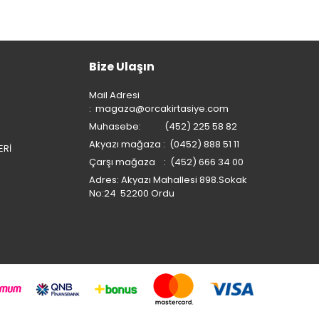
Bize Ulaşın
Mail Adresi
:
magaza@orcakirtasiye.com
Muhasebe: (452) 225 58 82
Akyazı mağaza : (0452) 888 51 11
ERİ
Çarşı mağaza : (452) 666 34 00
Adres: Akyazı Mahallesi 898.Sokak
No:24 52200 Ordu