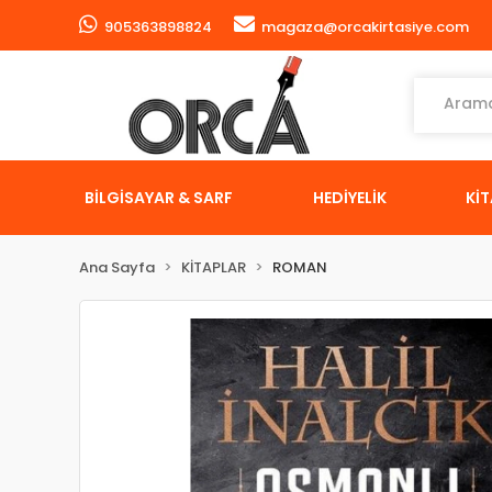
905363898824
magaza@orcakirtasiye.com
BİLGİSAYAR & SARF
HEDİYELİK
Kİ
Ana Sayfa
KİTAPLAR
ROMAN