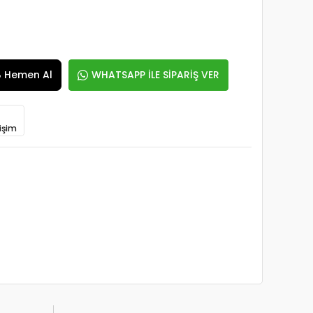
Hemen Al
WHATSAPP İLE SİPARİŞ VER
işim