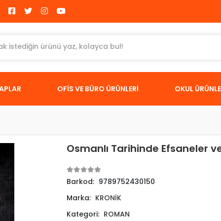
TAPLAR
OFİS VE BÜRO ÜRÜNLERİ
OKUL ÜRÜNLE
Osmanlı Tarihinde Efsaneler v
Barkod:
9789752430150
Marka:
KRONİK
Kategori:
ROMAN