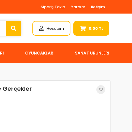
Sipariş Takip
Yardım
İletişim
Hesabım
0,00 TL
Rİ
OYUNCAKLAR
SANAT ÜRÜNLERİ
e Gerçekler