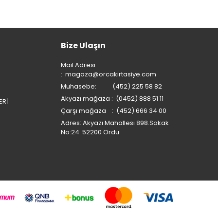
Bize Ulaşın
Mail Adresi
:
magaza@orcakirtasiye.com
Muhasebe: (452) 225 58 82
Akyazı mağaza : (0452) 888 51 11
ERİ
Çarşı mağaza : (452) 666 34 00
Adres: Akyazı Mahallesi 898.Sokak
No:24 52200 Ordu