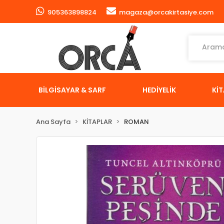
905363898824
magaza@orcakirtasiye.com
BİLGİSAYAR & SARF
HEDİYELİK
Kİ
Ana Sayfa
KİTAPLAR
ROMAN