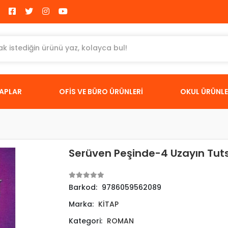
TAPLAR
OFİS VE BÜRO ÜRÜNLERİ
OKUL ÜRÜNLE
Serüven Peşinde-4 Uzayın Tuts
Barkod:
9786059562089
Marka:
KİTAP
Kategori:
ROMAN