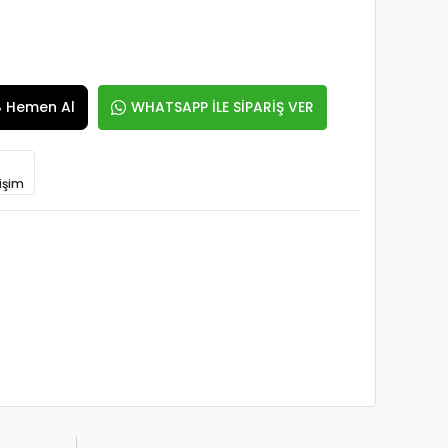
Hemen Al
WHATSAPP İLE SİPARİŞ VER
işim