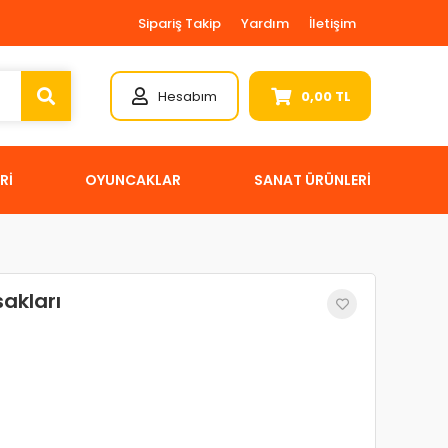
Sipariş Takip
Yardım
İletişim
Hesabım
0,00 TL
Rİ
OYUNCAKLAR
SANAT ÜRÜNLERİ
akları