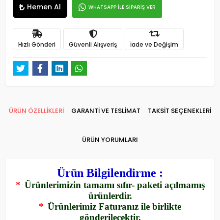
Hemen Al
WHATSAPP İLE SİPARİŞ VER
Hızlı Gönderi
Güvenli Alışveriş
İade ve Değişim
ÜRÜN ÖZELLİKLERİ
GARANTİ VE TESLİMAT
TAKSİT SEÇENEKLERİ
ÜRÜN YORUMLARI
Ürün Bilgilendirme :
*
Ürünlerimizin tamamı sıfır- paketi açılmamış
ürünlerdir.
*
Ürünlerimiz Faturanız ile birlikte
gönderilecektir.