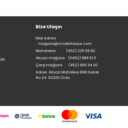
Bize Ulaşın
Mail Adresi
:
magaza@orcakirtasiye.com
Muhasebe: (452) 225 58 82
Akyazı mağaza : (0452) 888 51 11
ERİ
Çarşı mağaza : (452) 666 34 00
Adres: Akyazı Mahallesi 898.Sokak
No:24 52200 Ordu