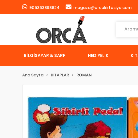
905363898824
magaza@orcakirtasiye.com
BİLGİSAYAR & SARF
HEDİYELİK
Kİ
Ana Sayfa
KİTAPLAR
ROMAN