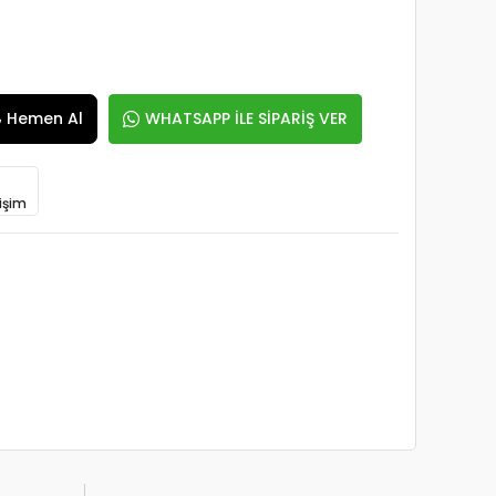
Hemen Al
WHATSAPP İLE SİPARİŞ VER
işim