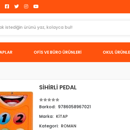
TAPLAR
OFİS VE BÜRO ÜRÜNLERİ
OKUL ÜRÜNLE
SİHİRLİ PEDAL
Barkod:
9786058967021
Marka:
KİTAP
Kategori:
ROMAN