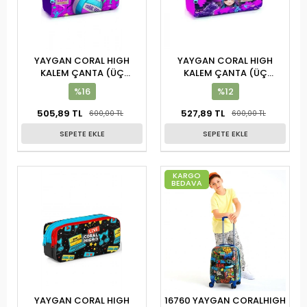
YAYGAN CORAL HIGH
YAYGAN CORAL HIGH
KALEM ÇANTA (ÜÇ
KALEM ÇANTA (ÜÇ
BÖLMELİ) 22061
BÖLMELİ) 22053
%16
%12
505,89 TL
527,89 TL
600,00 TL
600,00 TL
SEPETE EKLE
SEPETE EKLE
KARGO
BEDAVA
YAYGAN CORAL HIGH
16760 YAYGAN CORALHIGH