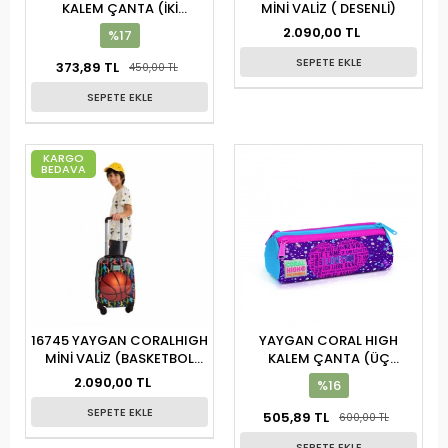
KALEM ÇANTA (İKİ
MİNİ VALİZ ( DESENLİ)
BÖLMELİ) 12092
2.090,00 TL
%17
SEPETE EKLE
373,89 TL
450,00 TL
SEPETE EKLE
KARGO
BEDAVA
16745 YAYGAN CORALHIGH
YAYGAN CORAL HIGH
MİNİ VALİZ (BASKETBOL
KALEM ÇANTA (ÜÇ
DESENLİ)
BÖLMELİ) 22040
2.090,00 TL
%16
SEPETE EKLE
505,89 TL
600,00 TL
SEPETE EKLE