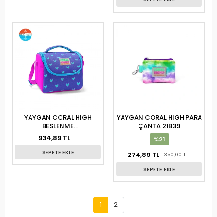
YAYGAN CORAL HIGH
YAYGAN CORAL HIGH PARA
BESLENME
ÇANTA 21839
ÇANTA(THERMO) 11706
934,89 TL
%21
SEPETE EKLE
274,89 TL
350,00 TL
SEPETE EKLE
1
2