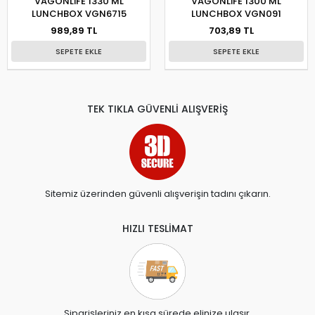
VAGONLİFE 1330 ML
VAGONLİFE 1300 ML
LUNCHBOX VGN6715
LUNCHBOX VGN091
989,89 TL
703,89 TL
SEPETE EKLE
SEPETE EKLE
TEK TIKLA GÜVENLİ ALIŞVERİŞ
Sitemiz üzerinden güvenli alışverişin tadını çıkarın.
HIZLI TESLİMAT
Siparişleriniz en kısa sürede elinize ulaşır.