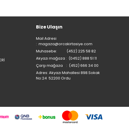
Bize Ulaşın
Mail Adresi
:
magaza@orcakirtasiye.com
Muhasebe: (452) 225 58 82
Akyazı mağaza : (0452) 888 51 11
ERİ
Çarşı mağaza : (452) 666 34 00
Adres: Akyazı Mahallesi 898.Sokak
No:24 52200 Ordu