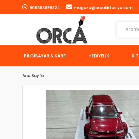
905363898824
magaza@orcakirtasiye.com
BİLGİSAYAR & SARF
HEDİYELİK
Kİ
Ana Sayfa