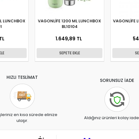
ML LUNCHBOX
VAGONLİFE 1200 ML LUNCHBOX
VAGONLİFE 
1
BL10104
TL
1.649,89 TL
54
KLE
SEPETE EKLE
SE
HIZLI TESLİMAT
SORUNSUZ İADE
şleriniz en kısa sürede elinize
Aldığınız ürünleri kolay iade
ulaşır.