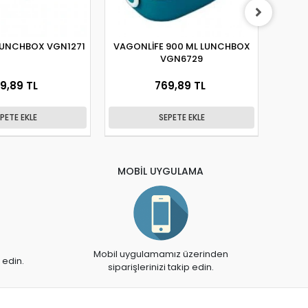
LUNCHBOX VGN1271
VAGONLİFE 900 ML LUNCHBOX
VA
VGN6729
BES
9,89 TL
769,89 TL
PETE EKLE
SEPETE EKLE
MOBİL UYGULAMA
Mobil uygulamamız üzerinden
 edin.
siparişlerinizi takip edin.