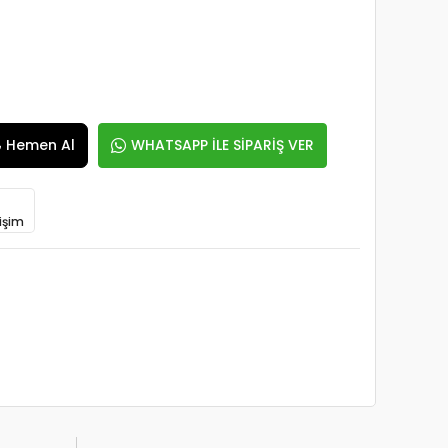
Hemen Al
WHATSAPP İLE SİPARİŞ VER
işim