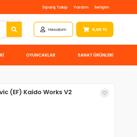
Sipariş Takip
Yardım
İletişim
Hesabım
0,00 TL
Rİ
OYUNCAKLAR
SANAT ÜRÜNLERİ
ic (EF) Kaido Works V2