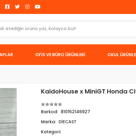
TAPLAR
OFİS VE BÜRO ÜRÜNLERİ
OKUL ÜRÜNLE
KaidoHouse x MiniGT Honda Civ
Barkod:
810152146927
Marka:
DİECAST
Kategori: