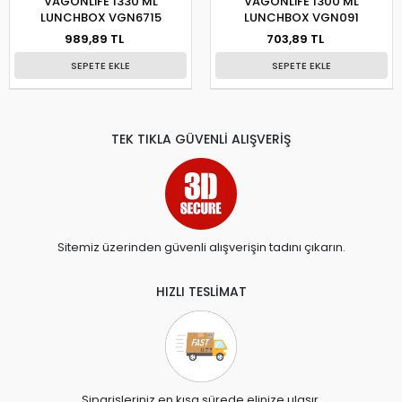
VAGONLİFE 1330 ML
VAGONLİFE 1300 ML
LUNCHBOX VGN6715
LUNCHBOX VGN091
989,89 TL
703,89 TL
SEPETE EKLE
SEPETE EKLE
TEK TIKLA GÜVENLİ ALIŞVERİŞ
Sitemiz üzerinden güvenli alışverişin tadını çıkarın.
HIZLI TESLİMAT
Siparişleriniz en kısa sürede elinize ulaşır.