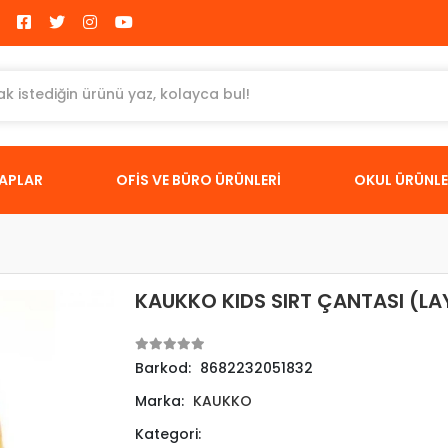
TAPLAR
OFİS VE BÜRO ÜRÜNLERİ
OKUL ÜRÜNLE
KAUKKO KIDS SIRT ÇANTASI (LA
Barkod:
8682232051832
Marka:
KAUKKO
Kategori: