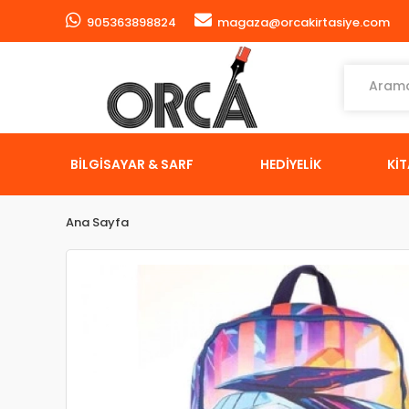
905363898824
magaza@orcakirtasiye.com
BİLGİSAYAR & SARF
HEDİYELİK
Kİ
Ana Sayfa