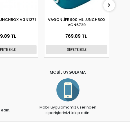
LUNCHBOX VGN1271
VAGONLİFE 900 ML LUNCHBOX
VA
VGN6729
BES
9,89 TL
769,89 TL
PETE EKLE
SEPETE EKLE
MOBİL UYGULAMA
Mobil uygulamamız üzerinden
 edin.
siparişlerinizi takip edin.