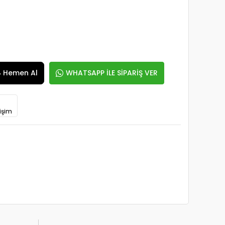
Hemen Al
WHATSAPP İLE SİPARİŞ VER
işim