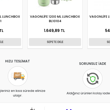
ML LUNCHBOX
VAGONLİFE 1200 ML LUNCHBOX
VAGONLİFE 
1
BL10104
TL
1.649,89 TL
54
KLE
SEPETE EKLE
SE
HIZLI TESLİMAT
SORUNSUZ İADE
şleriniz en kısa sürede elinize
Aldığınız ürünleri kolay iade
ulaşır.