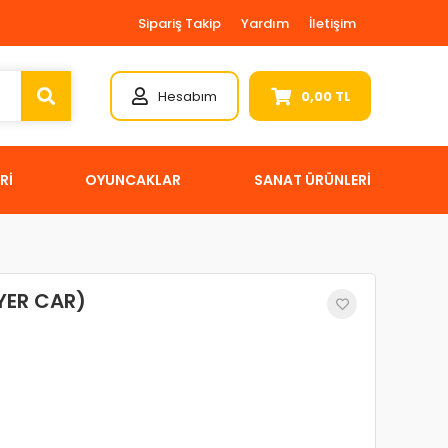
Sipariş Takip
Yardım
İletişim
Hesabım
0,00 TL
Rİ
OYUNCAKLAR
SANAT ÜRÜNLERİ
YER CAR)