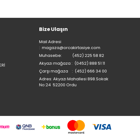
Bize Ulaşın
Mail Adresi
:
magaza@orcakirtasiye.com
Muhasebe: (452) 225 58 82
Akyazı mağaza : (0452) 888 51 11
ERİ
Çarşı mağaza : (452) 666 34 00
Adres: Akyazı Mahallesi 898.Sokak
No:24 52200 Ordu