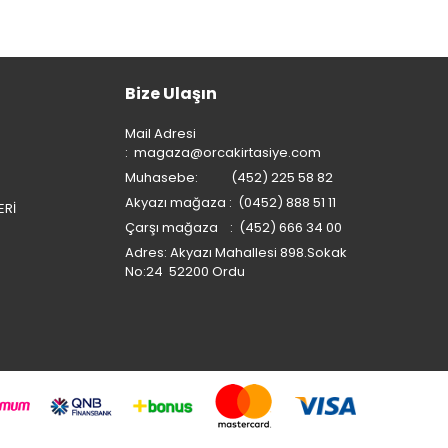
Bize Ulaşın
Mail Adresi
:
magaza@orcakirtasiye.com
Muhasebe: (452) 225 58 82
Akyazı mağaza : (0452) 888 51 11
ERİ
Çarşı mağaza : (452) 666 34 00
Adres: Akyazı Mahallesi 898.Sokak
No:24 52200 Ordu