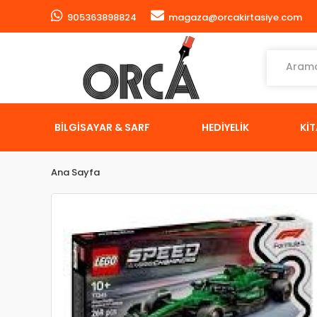
905363898824
magaza@orcakirtasiye.com
BİLGİSAYAR & SARF
HEDİYELİK
Kİ
Ana Sayfa