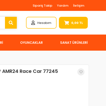
Sipariş Takip
Yardım
İletişim
Hesabım
0,00 TL
Rİ
OYUNCAKLAR
SANAT ÜRÜNLERİ
® AMR24 Race Car 77245