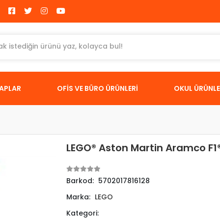
TAPLAR
OFİS VE BÜRO ÜRÜNLERİ
OKUL ÜRÜNLE
LEGO® Aston Martin Aramco F1
Barkod:
5702017816128
Marka:
LEGO
Kategori: