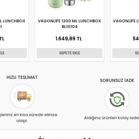
ML LUNCHBOX
VAGONLİFE 1200 ML LUNCHBOX
VAGONLİFE 
1
BL10104
TL
1.649,89 TL
54
KLE
SEPETE EKLE
SE
HIZLI TESLİMAT
SORUNSUZ İADE
şleriniz en kısa sürede elinize
Aldığınız ürünleri kolay iade
ulaşır.