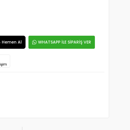
Hemen Al
WHATSAPP İLE SİPARİŞ VER
işim