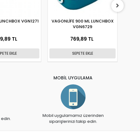
LUNCHBOX VGN1271
VAGONLİFE 900 ML LUNCHBOX
VA
VGN6729
BES
9,89 TL
769,89 TL
PETE EKLE
SEPETE EKLE
MOBİL UYGULAMA
Mobil uygulamamız üzerinden
 edin.
siparişlerinizi takip edin.