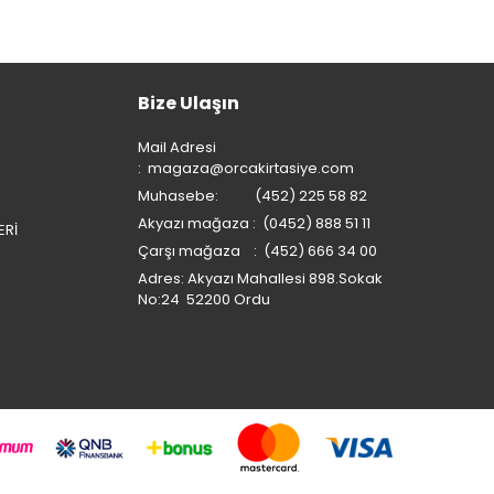
Bize Ulaşın
Mail Adresi
:
magaza@orcakirtasiye.com
Muhasebe: (452) 225 58 82
Akyazı mağaza : (0452) 888 51 11
ERİ
Çarşı mağaza : (452) 666 34 00
Adres: Akyazı Mahallesi 898.Sokak
No:24 52200 Ordu