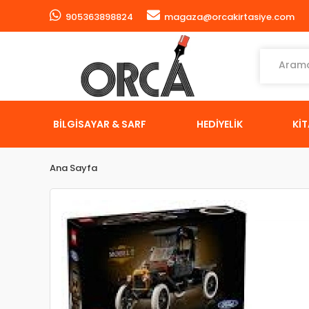
905363898824
magaza@orcakirtasiye.com
BİLGİSAYAR & SARF
HEDİYELİK
Kİ
Ana Sayfa