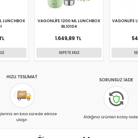
ML LUNCHBOX
VAGONLİFE 1200 ML LUNCHBOX
VAGONLİFE 
1
BL10104
TL
1.649,89 TL
54
KLE
SEPETE EKLE
SE
HIZLI TESLİMAT
SORUNSUZ İADE
şleriniz en kısa sürede elinize
Aldığınız ürünleri kolay iade
ulaşır.