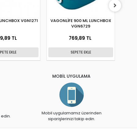
LUNCHBOX VGN1271
VAGONLİFE 900 ML LUNCHBOX
VA
VGN6729
BES
9,89 TL
769,89 TL
PETE EKLE
SEPETE EKLE
MOBİL UYGULAMA
Mobil uygulamamız üzerinden
 edin.
siparişlerinizi takip edin.