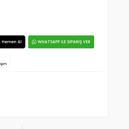
Hemen Al
WHATSAPP İLE SİPARİŞ VER
işim