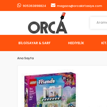
905363898824
magaza@orcakirtasiye.com
BİLGİSAYAR & SARF
HEDİYELİK
Kİ
Ana Sayfa