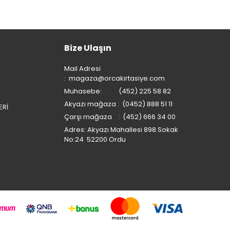
Bize Ulaşın
Mail Adresi
:
magaza@orcakirtasiye.com
Muhasebe: (452) 225 58 82
Akyazı mağaza : (0452) 888 51 11
ERİ
Çarşı mağaza : (452) 666 34 00
Adres: Akyazı Mahallesi 898.Sokak
No:24 52200 Ordu