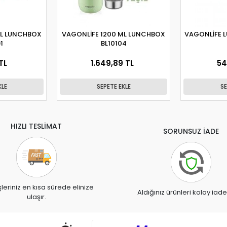
ML LUNCHBOX
VAGONLİFE 1200 ML LUNCHBOX
VAGONLİFE 
1
BL10104
TL
1.649,89 TL
54
KLE
SEPETE EKLE
SE
HIZLI TESLİMAT
SORUNSUZ İADE
şleriniz en kısa sürede elinize
Aldığınız ürünleri kolay iade
ulaşır.