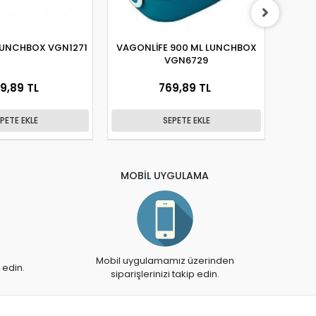
LUNCHBOX VGN1271
VAGONLİFE 900 ML LUNCHBOX
VA
VGN6729
BES
9,89 TL
769,89 TL
PETE EKLE
SEPETE EKLE
MOBİL UYGULAMA
Mobil uygulamamız üzerinden
 edin.
siparişlerinizi takip edin.