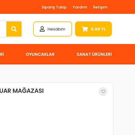
Sipariş Takip
Yardım
İletişim
Hesabım
0,00 TL
Rİ
OYUNCAKLAR
SANAT ÜRÜNLERİ
SUAR MAĞAZASI