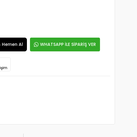
Hemen Al
WHATSAPP İLE SİPARİŞ VER
işim